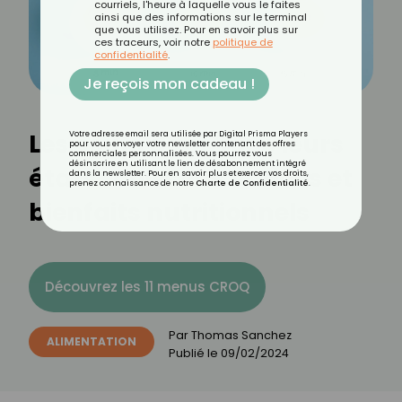
courriels, l'heure à laquelle vous le faites
ainsi que des informations sur le terminal
que vous utilisez. Pour en savoir plus sur
ces traceurs, voir notre
politique de
confidentialité
.
Je reçois mon cadeau !
Les oeufs dans tous leurs
Votre adresse email sera utilisée par Digital Prisma Players
pour vous envoyer votre newsletter contenant des offres
commerciales personnalisées. Vous pourrez vous
désinscrire en utilisant le lien de désabonnement intégré
états : cuissons variées et
dans la newsletter. Pour en savoir plus et exercer vos droits,
prenez connaissance de notre
Charte de Confidentialité
.
bienfaits nutritionnels
Découvrez les 11 menus CROQ
Par
Thomas Sanchez
ALIMENTATION
Publié le
09/02/2024