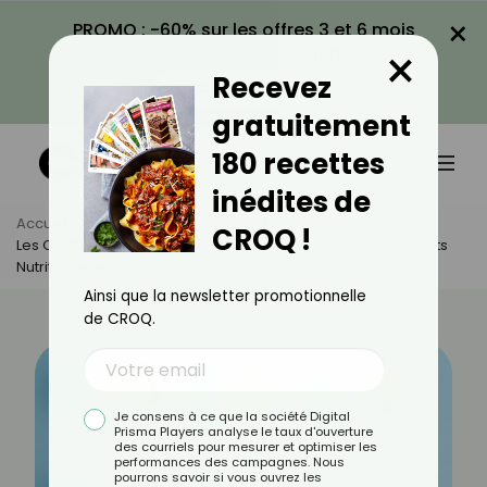
×
PROMO : -60% sur les offres 3 et 6 mois
×
avec le code CROQ60
Recevez
VOIR LA PROMO
gratuitement
180 recettes
inédites de
Accueil
Actus
Alimentation
CROQ !
Les Oeufs Dans Tous Leurs États : Cuissons Variées Et Bienfaits
Nutritionnels
Ainsi que la newsletter promotionnelle
de CROQ.
Je consens à ce que la société Digital
Prisma Players analyse le taux d'ouverture
des courriels pour mesurer et optimiser les
performances des campagnes. Nous
pourrons savoir si vous ouvrez les