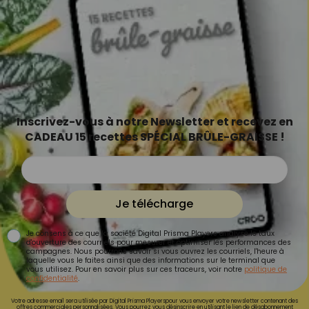
Inscrivez-vous à notre Newsletter et recevez en
CADEAU 15 recettes SPÉCIAL BRÛLE-GRAISSE !
Je télécharge
Je consens à ce que la société Digital Prisma Players analyse le taux
d'ouverture des courriels pour mesurer et optimiser les performances des
campagnes. Nous pourrons savoir si vous ouvrez les courriels, l'heure à
laquelle vous le faites ainsi que des informations sur le terminal que
vous utilisez. Pour en savoir plus sur ces traceurs, voir notre
politique de
confidentialité
.
Votre adresse email sera utilisée par Digital Prisma Playerspour vous envoyer votre newsletter contenant des
offres commerciales personnalisées. Vous pourrez vous désinscrire en utilisant le lien de désabonnement