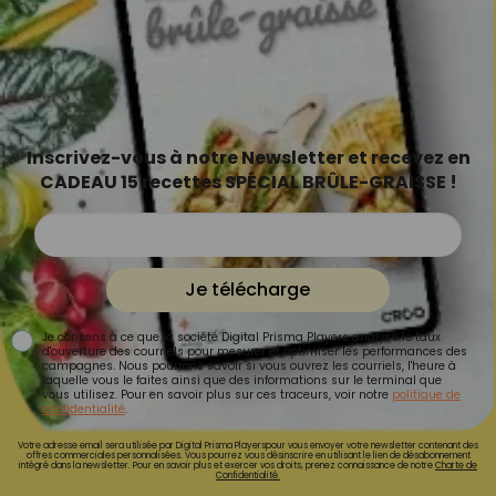
Inscrivez-vous à notre Newsletter et recevez en
CADEAU 15 recettes SPÉCIAL BRÛLE-GRAISSE !
Je télécharge
Je consens à ce que la société Digital Prisma Players analyse le taux
d'ouverture des courriels pour mesurer et optimiser les performances des
campagnes. Nous pourrons savoir si vous ouvrez les courriels, l'heure à
laquelle vous le faites ainsi que des informations sur le terminal que
vous utilisez. Pour en savoir plus sur ces traceurs, voir notre
politique de
confidentialité
.
Votre adresse email sera utilisée par Digital Prisma Playerspour vous envoyer votre newsletter contenant des
offres commerciales personnalisées. Vous pourrez vous désinscrire en utilisant le lien de désabonnement
intégré dans la newsletter. Pour en savoir plus et exercer vos droits, prenez connaissance de notre
Charte de
Confidentialité.