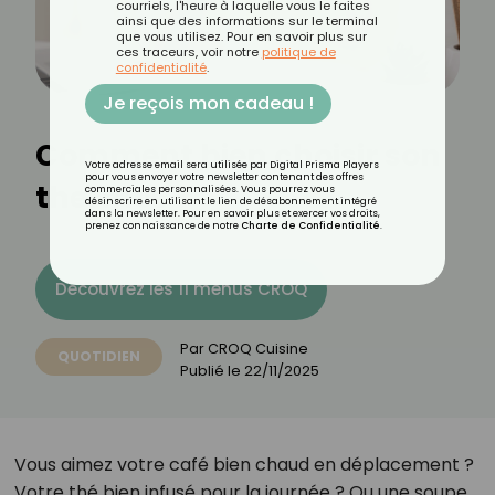
courriels, l'heure à laquelle vous le faites
ainsi que des informations sur le terminal
que vous utilisez. Pour en savoir plus sur
ces traceurs, voir notre
politique de
confidentialité
.
Je reçois mon cadeau !
Comment bien choisir son
Votre adresse email sera utilisée par Digital Prisma Players
pour vous envoyer votre newsletter contenant des offres
thermos ?
commerciales personnalisées. Vous pourrez vous
désinscrire en utilisant le lien de désabonnement intégré
dans la newsletter. Pour en savoir plus et exercer vos droits,
prenez connaissance de notre
Charte de Confidentialité
.
Découvrez les 11 menus CROQ
Par
CROQ Cuisine
QUOTIDIEN
Publié le
22/11/2025
Vous aimez votre café bien chaud en déplacement ?
Votre thé bien infusé pour la journée ? Ou une soupe