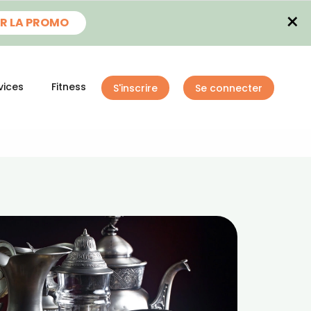
×
R LA PROMO
vices
Fitness
S'inscrire
Se connecter