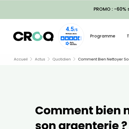
PROMO : -60% s
Programme
T
Accueil
Actus
Quotidien
Comment Bien Nettoyer Son
Comment bien n
son argenterie ?