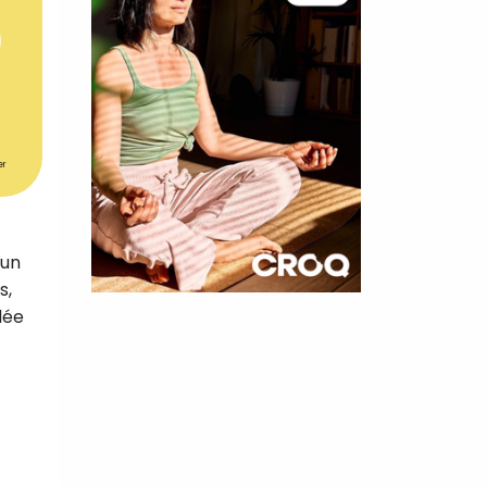
er
 un
s,
×
lée
t 180
 CROQ
nnelle de