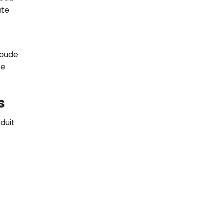
ute
soude
te
s
duit