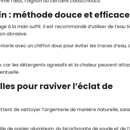
me l’œuf, l’oignon ou certains caoutchoucs.
in : méthode douce et efficace
ge à la main suffit. Il est recommandé d’utiliser de l’eau t
non abrasive.
enterie avec un chiffon doux pour éviter les traces d’eau, q
lle, car les détergents agressifs et la chaleur peuvent atta
entuelle.
es pour raviver l’éclat de
tent de nettoyer l’argenterie de manière naturelle, san
uille de papier aluminium, du bicarbonate de soude et de l