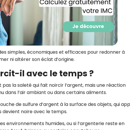
CROQ.
Je consens à ce que la société Digi
Prisma Players analyse le taux d'ou
des courriels pour mesurer et optim
performances des campagnes. No
des simples, économiques et efficaces pour redonner à
pourrons savoir si vous ouvrez les co
l'heure à laquelle vous le faites ains
mer ni altérer son éclat d’origine.
des informations sur le terminal qu
utilisez. Pour en savoir plus sur ces 
rcit-il avec le temps ?
voir notre
politique de confidentialit
Je reçois mon cadeau !
pas la saleté qui fait noircir l’argent, mais une réaction
u dans l’air ambiant ou dans certains aliments.
Votre adresse email sera utilisée par Digital Prisma Playe
he de sulfure d’argent à la surface des objets, qui app
envoyer votre newsletter contenant des offres commercial
personnalisées. Vous pourrez vous désinscrire en utilisan
s devient noire avec le temps.
désabonnement intégré dans la newsletter. Pour en savoi
exercer vos droits, prenez connaissance de notre
Charte 
Confidentialité
.
s environnements humides, ou si l’argenterie reste en