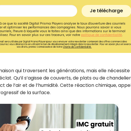
Je télécharge
à ce que la société Digital Prisma Players analyse le taux d'ouverture des courriels
r et optimiser les performances des campagnes. Nous pourrons savoir si vous
ourriels, l'heure à laquelle vous le faites ainsi que des informations sur le terminal
lisez. Pour en savoir plus sur ces traceurs, voir notre
politique de confidentialité
.
ail sera utilisée par Digital Prisma Playerspour vous envoyer votre newsletter contenant des offres commerciales
pourrez vous désinscrire en utilisant le lien de désabonnement intégré dans la newsletter. Pour en savoir plus et exerc
vos droits, prenez connaissance de notre
Charte de Confidentialité.
 maison qui traversent les générations, mais elle nécessite
clat. Qu’il s’agisse de couverts, de plats ou de chandelier
t de l’air et de l’humidité. Cette réaction chimique, appe
ogressif de la surface.
Recevez gratuitemen
recettes inédites de
!
Ainsi que la newsletter promotio