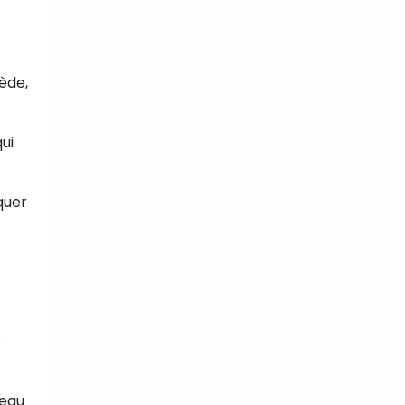
iède,
ui
quer
s
’eau