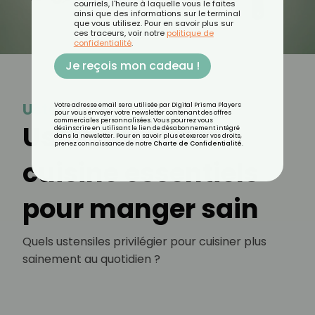
courriels, l'heure à laquelle vous le faites
ainsi que des informations sur le terminal
que vous utilisez. Pour en savoir plus sur
ces traceurs, voir notre
politique de
confidentialité
.
Je reçois mon cadeau !
Ustensile
Votre adresse email sera utilisée par Digital Prisma Players
pour vous envoyer votre newsletter contenant des offres
commerciales personnalisées. Vous pourrez vous
Ustensiles de
désinscrire en utilisant le lien de désabonnement intégré
dans la newsletter. Pour en savoir plus et exercer vos droits,
prenez connaissance de notre
Charte de Confidentialité
.
cuisine essentiels
pour manger sain
Quels ustensiles privilégier pour cuisiner plus
sainement au quotidien ?