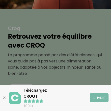
Croq
Retrouvez votre équilibre
avec CROQ
Le programme pensé par des diététiciennes, qui
vous guide pas à pas vers une alimentation
saine, adaptée à vos objectifs minceur, santé ou
bien-être
Découvrir
Téléchargez
CROQ !
✕
OUVRIR
100k+