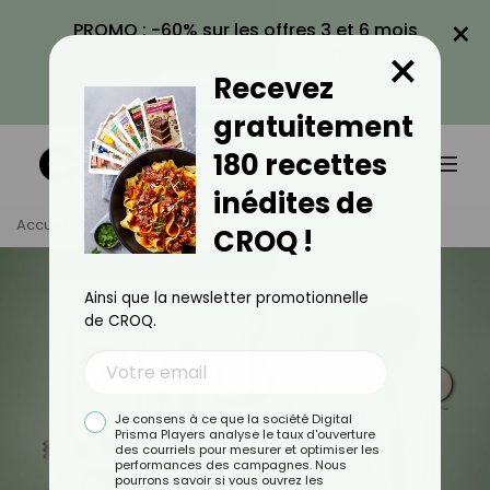
×
PROMO : -60% sur les offres 3 et 6 mois
×
avec le code CROQ60
Recevez
VOIR LA PROMO
gratuitement
180 recettes
inédites de
Accueil
Tag
Ustensile
CROQ !
Ainsi que la newsletter promotionnelle
de CROQ.
Je consens à ce que la société Digital
Prisma Players analyse le taux d'ouverture
des courriels pour mesurer et optimiser les
performances des campagnes. Nous
pourrons savoir si vous ouvrez les