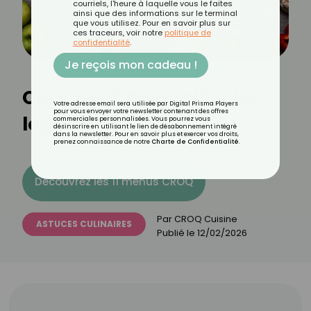
courriels, l'heure à laquelle vous le faites
ainsi que des informations sur le terminal
que vous utilisez. Pour en savoir plus sur
ces traceurs, voir notre
politique de
confidentialité
.
Je reçois mon cadeau !
Comment bien tailler les
Votre adresse email sera utilisée par Digital Prisma Players
pour vous envoyer votre newsletter contenant des offres
légumes ?
commerciales personnalisées. Vous pourrez vous
désinscrire en utilisant le lien de désabonnement intégré
dans la newsletter. Pour en savoir plus et exercer vos droits,
prenez connaissance de notre
Charte de Confidentialité
.
Découvrez les 11 menus CROQ
Par
CROQ Cuisine
ASTUCES CULINAIRES
Publié le
12/02/2026