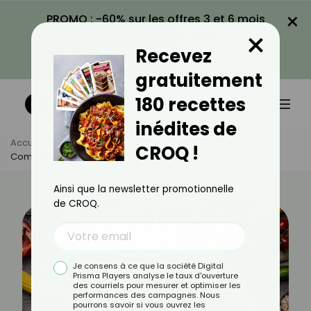
×
PROMO : -60% sur les offres 3 et 6 mois
×
avec le code CROQ60
Recevez
VOIR LA PROMO
gratuitement
180 recettes
inédites de
Accueil
Actus
Astuces Culinaires
CROQ !
Comment Bien Tailler Les Légumes ?
Ainsi que la newsletter promotionnelle
de CROQ.
Je consens à ce que la société Digital
Prisma Players analyse le taux d'ouverture
des courriels pour mesurer et optimiser les
performances des campagnes. Nous
pourrons savoir si vous ouvrez les