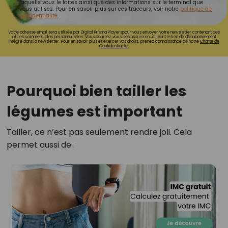
laquelle vous le faites ainsi que des informations sur le terminal que
vous utilisez. Pour en savoir plus sur ces traceurs, voir notre
politique de
confidentialité
.
Votre adresse email sera utilisée par Digital Prisma Playerspour vous envoyer votre newsletter contenant des
offres commerciales personnalisées. Vous pourrez vous désinscrire en utilisant le lien de désabonnement
intégré dans la newsletter. Pour en savoir plus et exercer vos droits, prenez connaissance de notre
Charte de
Confidentialité.
Pourquoi bien tailler les
légumes est important
Tailler, ce n’est pas seulement rendre joli. Cela
permet aussi de :