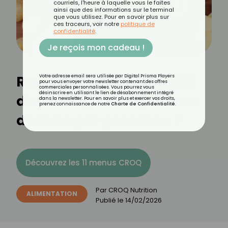
courriels, l'heure à laquelle vous le faites
ainsi que des informations sur le terminal
que vous utilisez. Pour en savoir plus sur
ces traceurs, voir notre
politique de
confidentialité
.
Je reçois mon cadeau !
Raclette : quelle quantité
Votre adresse email sera utilisée par Digital Prisma Players
pour vous envoyer votre newsletter contenant des offres
commerciales personnalisées. Vous pourrez vous
désinscrire en utilisant le lien de désabonnement intégré
de fromage et de pomme
dans la newsletter. Pour en savoir plus et exercer vos droits,
prenez connaissance de notre
Charte de Confidentialité
.
de terre par personne ?
Découvrez les 11 menus CROQ
Par
CROQ Nutrition
ALIMENTATION
Publié le
14/02/2026