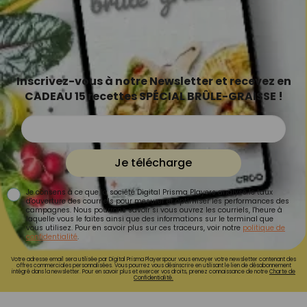
Inscrivez-vous à notre Newsletter et recevez en
CADEAU 15 recettes SPÉCIAL BRÛLE-GRAISSE !
Je télécharge
Je consens à ce que la société Digital Prisma Players analyse le taux
d'ouverture des courriels pour mesurer et optimiser les performances des
campagnes. Nous pourrons savoir si vous ouvrez les courriels, l'heure à
laquelle vous le faites ainsi que des informations sur le terminal que
vous utilisez. Pour en savoir plus sur ces traceurs, voir notre
politique de
confidentialité
.
Votre adresse email sera utilisée par Digital Prisma Playerspour vous envoyer votre newsletter contenant des
offres commerciales personnalisées. Vous pourrez vous désinscrire en utilisant le lien de désabonnement
intégré dans la newsletter. Pour en savoir plus et exercer vos droits, prenez connaissance de notre
Charte de
Confidentialité.