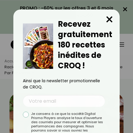
×
PROMO : -60% sur les offres 3 et 6 mois
×
avec le code CROQ60
Recevez
VOIR LA PROMO
gratuitement
180 recettes
inédites de
Accueil
Actus
Alimentation
CROQ !
Raclette : Quelle Quantité De Fromage Et De Pomme De Terre
Par Personne ?
Ainsi que la newsletter promotionnelle
de CROQ.
Je consens à ce que la société Digital
Prisma Players analyse le taux d'ouverture
des courriels pour mesurer et optimiser les
performances des campagnes. Nous
pourrons savoir si vous ouvrez les