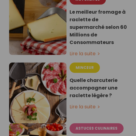
Le meilleur fromage à
raclette de
supermarché selon 60
Millions de
Consommateurs
Lire la suite
MINCEUR
Quelle charcuterie
accompagner une
raclette légère ?
Lire la suite
ASTUCES CULINAIRES