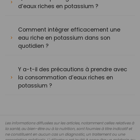
d’eaux riches en potassium ?
Comment intégrer efficacement une
eau riche en potassium dans son
quotidien ?
Y a-t-il des précautions à prendre avec
la consommation d’eaux riches en
potassium ?
Les informations diffusées sur les articles, notamment celles relatives à
la santé, au bien-être ou à la nutrition, sont fournies à titre indicatif et
ne constituent en aucun cas un diagnostic, un traitement ou une
prescription médicale. L'utilisateur est invité à consulter un médecin ou