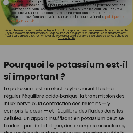
Je consens à ce que la société Digital Prisma Players analyse le taux
d'ouverture des courriels pour mesurer et optimiser les performances des
campagnes. Nous pourrons savoir si vous ouvrez les courriels, l'heure à
laquelle vous le faites ainsi que des informations sur le terminal que
vous utilisez. Pour en savoir plus sur ces traceurs, voir notre
politique de
confidentialité
.
Votre adresse email sera utilisée par Digital Prisma Playerspour vous envoyer votre newsletter contenant des
offres commerciales personnalisées. Vous pourrez vous désinscrire en utilisant le lien de désabonnement
intégré dans la newsletter. Pour en savoir plus et exercer vos droits, prenez connaissance de notre
Charte de
Confidentialité.
Pourquoi le potassium est‑il
si important ?
Le potassium est un électrolyte crucial. Il aide à
réguler l’équilibre acido‑basique, la transmission des
influx nerveux, la contraction des muscles — y
compris le cœur — et l’équilibre des fluides dans les
cellules. Un apport insuffisant en potassium peut se
traduire par de la fatigue, des crampes musculaires,