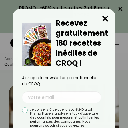
×
PROMO : -60% sur les offres 3 et 6 mois
×
avec le code CROQ60
Recevez
VOIR LA PROMO
gratuitement
180 recettes
inédites de
Accueil
Actus
Alimentation
CROQ !
Quelles Sont Les Eaux Riches En Potassium ?
Ainsi que la newsletter promotionnelle
de CROQ.
Je consens à ce que la société Digital
Prisma Players analyse le taux d'ouverture
des courriels pour mesurer et optimiser les
performances des campagnes. Nous
pourrons savoir si vous ouvrez les