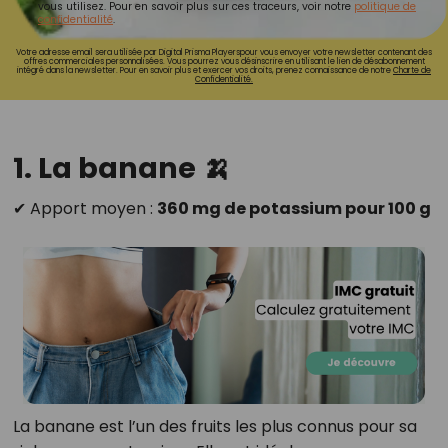
vous utilisez. Pour en savoir plus sur ces traceurs, voir notre
politique de
confidentialité
.
Votre adresse email sera utilisée par Digital Prisma Playerspour vous envoyer votre newsletter contenant des
offres commerciales personnalisées. Vous pourrez vous désinscrire en utilisant le lien de désabonnement
intégré dans la newsletter. Pour en savoir plus et exercer vos droits, prenez connaissance de notre
Charte de
Confidentialité.
1. La banane 🍌
✔ Apport moyen :
360 mg de potassium pour 100 g
La banane est l’un des fruits les plus connus pour sa