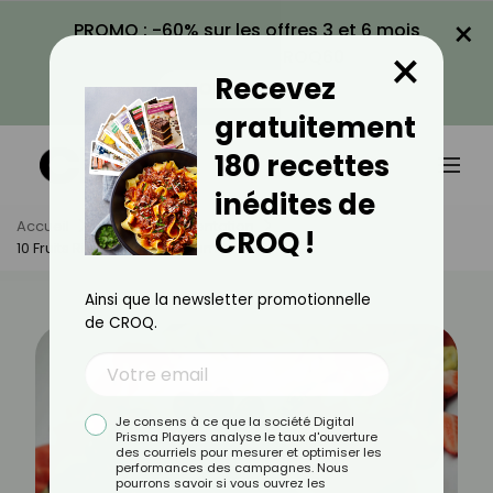
×
PROMO : -60% sur les offres 3 et 6 mois
×
avec le code CROQ60
Recevez
VOIR LA PROMO
gratuitement
180 recettes
inédites de
Accueil
Actus
Alimentation
CROQ !
10 Fruits Riches En Potassium
Ainsi que la newsletter promotionnelle
de CROQ.
Je consens à ce que la société Digital
Prisma Players analyse le taux d'ouverture
des courriels pour mesurer et optimiser les
performances des campagnes. Nous
pourrons savoir si vous ouvrez les