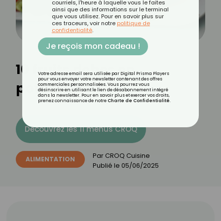
courriels, l'heure à laquelle vous le faites
ainsi que des informations sur le terminal
que vous utilisez. Pour en savoir plus sur
ces traceurs, voir notre
politique de
confidentialité
.
Je reçois mon cadeau !
10 fruits riches en
Votre adresse email sera utilisée par Digital Prisma Players
pour vous envoyer votre newsletter contenant des offres
potassium
commerciales personnalisées. Vous pourrez vous
désinscrire en utilisant le lien de désabonnement intégré
dans la newsletter. Pour en savoir plus et exercer vos droits,
prenez connaissance de notre
Charte de Confidentialité
.
Découvrez les 11 menus CROQ
Par
CROQ Cuisine
ALIMENTATION
Publié le
05/06/2025