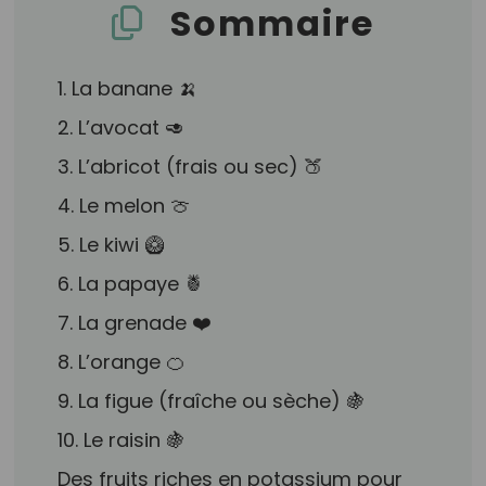
Sommaire
1. La banane 🍌
2. L’avocat 🥑
3. L’abricot (frais ou sec) 🍑
4. Le melon 🍈
5. Le kiwi 🥝
6. La papaye 🍍
7. La grenade ❤️
8. L’orange 🍊
9. La figue (fraîche ou sèche) 🍇
10. Le raisin 🍇
Des fruits riches en potassium pour