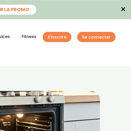
×
R LA PROMO
vices
Fitness
S'inscrire
Se connecter