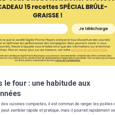
CADEAU 15 recettes SPÉCIAL BRÛLE-
GRAISSE !
Je télécharge
à ce que la société Digital Prisma Players analyse le taux d'ouverture des courriels
r et optimiser les performances des campagnes. Nous pourrons savoir si vous
ourriels, l'heure à laquelle vous le faites ainsi que des informations sur le terminal
lisez. Pour en savoir plus sur ces traceurs, voir notre
politique de confidentialité
.
ail sera utilisée par Digital Prisma Playerspour vous envoyer votre newsletter contenant des offres commerciales
pourrez vous désinscrire en utilisant le lien de désabonnement intégré dans la newsletter. Pour en savoir plus et exerc
vos droits, prenez connaissance de notre
Charte de Confidentialité.
 le four : une habitude aux
Recevez gratuitemen
onnées
recettes inédites de
!
 des cuisines compactes, il est commun de ranger les poêles 
 peut sembler rapide et pratique, mais il pourrait rapidement s
Ainsi que la newsletter promotio