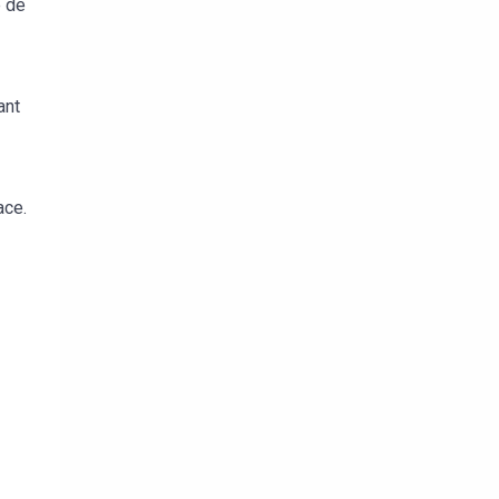
e de
ant
ace.