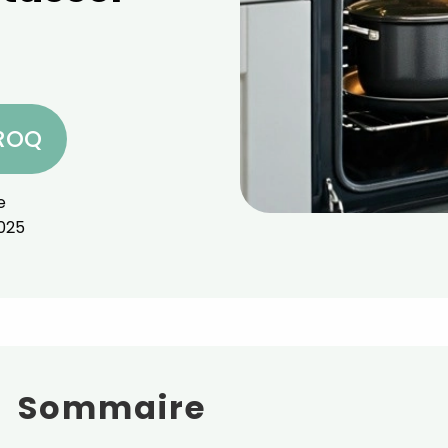
CROQ
e
025
Sommaire