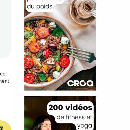
que
mment
z