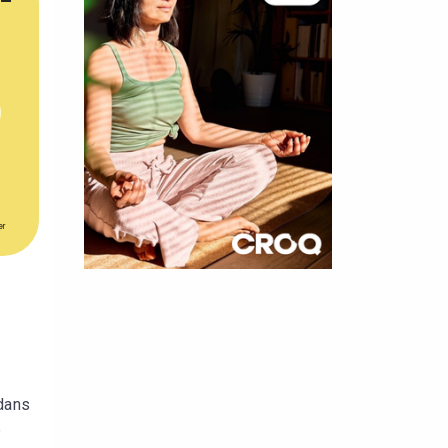
er
×
t 180
 CROQ
dans
e
nnelle de