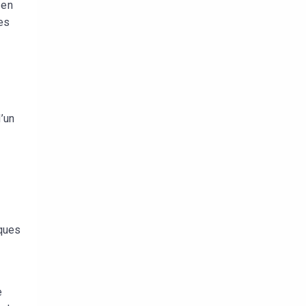
 en
des
d’un
iques
e