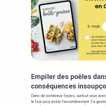
en 
E-mail
Je consens 
pour mesure
ouvrez les c
que vous uti
Votre adresse em
personnalisées. Vous 
Empiler des poêles dans
conséquences insoupç
Dans de nombreux foyers, surtout ceux avec
le four pour éviter l'encombrement. Ce geste