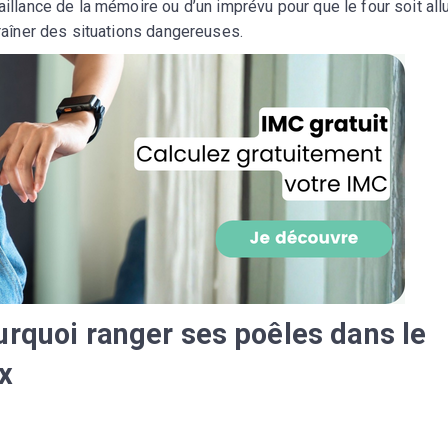
faillance de la mémoire ou d’un imprévu pour que le four soit al
CROQ.
traîner des situations dangereuses.
Je consens à ce que la société Digi
Prisma Players analyse le taux d'ou
des courriels pour mesurer et optim
performances des campagnes. No
pourrons savoir si vous ouvrez les co
l'heure à laquelle vous le faites ains
des informations sur le terminal qu
utilisez. Pour en savoir plus sur ces 
voir notre
politique de confidentialit
Je reçois mon cadeau !
urquoi ranger ses poêles dans le
Votre adresse email sera utilisée par Digital Prisma Playe
envoyer votre newsletter contenant des offres commercial
x
personnalisées. Vous pourrez vous désinscrire en utilisan
désabonnement intégré dans la newsletter. Pour en savoi
exercer vos droits, prenez connaissance de notre
Charte 
Confidentialité
.