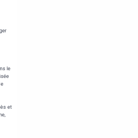
ger
ns le
nisée
de
cès et
ne,