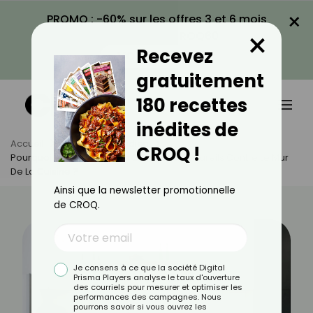
×
PROMO : -60% sur les offres 3 et 6 mois
×
avec le code CROQ60
Recevez
VOIR LA PROMO
gratuitement
180 recettes
inédites de
Accueil
Actus
Quotidien
CROQ !
Pourquoi Il Ne Faut Jamais Coller Vos Appareils Contre Le Mur
De La Cuisine ?
Ainsi que la newsletter promotionnelle
de CROQ.
Je consens à ce que la société Digital
Prisma Players analyse le taux d'ouverture
des courriels pour mesurer et optimiser les
performances des campagnes. Nous
pourrons savoir si vous ouvrez les