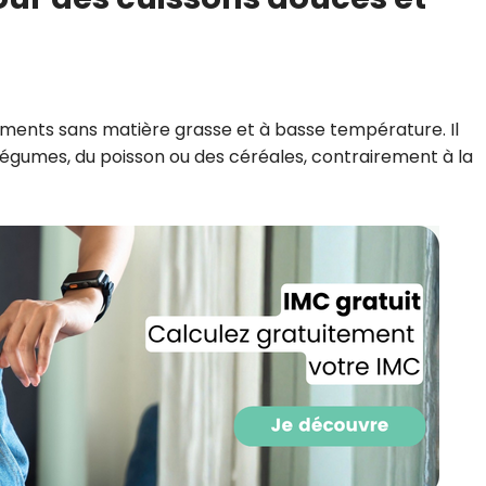
CROQ.
Je consens à ce que la société Digi
liments sans matière grasse et à basse température. Il
Prisma Players analyse le taux d'ou
légumes, du poisson ou des céréales, contrairement à la
des courriels pour mesurer et optim
performances des campagnes. No
pourrons savoir si vous ouvrez les co
l'heure à laquelle vous le faites ains
des informations sur le terminal qu
utilisez. Pour en savoir plus sur ces 
voir notre
politique de confidentialit
Je reçois mon cadeau !
Votre adresse email sera utilisée par Digital Prisma Playe
envoyer votre newsletter contenant des offres commercial
personnalisées. Vous pourrez vous désinscrire en utilisan
désabonnement intégré dans la newsletter. Pour en savoi
exercer vos droits, prenez connaissance de notre
Charte 
Confidentialité
.