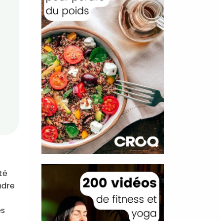
té
ndre
es