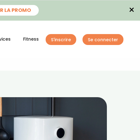
×
R LA PROMO
vices
Fitness
S'inscrire
Se connecter