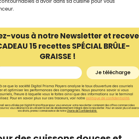
 incontournables à avoir dans sa cuisine pour vous
ceur.
ez-vous à notre Newsletter et receve
CADEAU 15 recettes SPÉCIAL BRÛLE-
GRAISSE !
Je télécharge
à ce que la société Digital Prisma Players analyse le taux d'ouverture des courriels
r et optimiser les performances des campagnes. Nous pourrons savoir si vous
ourriels, l'heure à laquelle vous le faites ainsi que des informations sur le terminal
lisez. Pour en savoir plus sur ces traceurs, voir notre
politique de confidentialité
.
Recevez gratuitemen
ail sera utilisée par Digital Prisma Playerspour vous envoyer votre newsletter contenant des offres commerciales
pourrez vous désinscrire en utilisant le lien de désabonnement intégré dans la newsletter. Pour en savoir plus et exerc
recettes inédites de
vos droits, prenez connaissance de notre
Charte de Confidentialité.
!
pour des cuissons douces et
Ainsi que la newsletter promotio