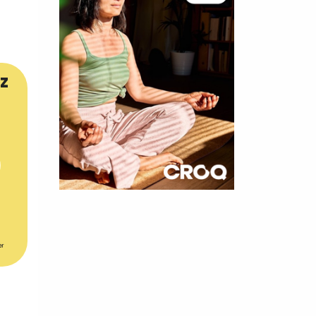
z
×
t 180
er
 CROQ
nnelle de