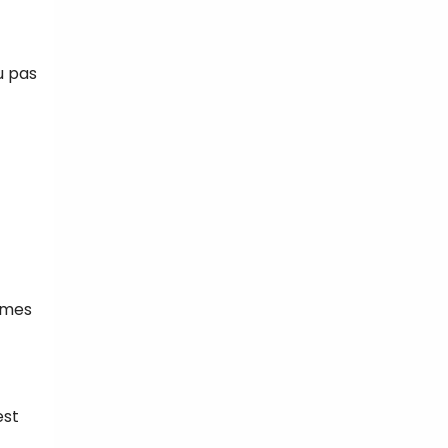
u pas
gumes
est