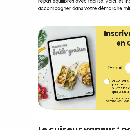
repas équilibrés avec facilité. Voici les
accompagner dans votre démarche min
Inscriv
en 
E-mail
Je consens 
pour mesure
ouvrez les c
que vous uti
Votre adresse em
personnalisées. Vous 
Le cuiseur vapeur : 