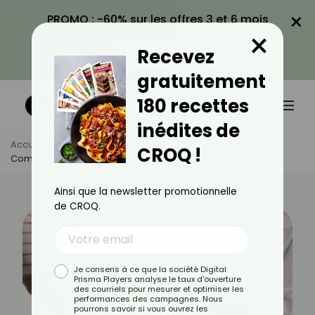
×
PROMO : -60% sur les offres 3 et 6 mois
×
avec le code CROQ60
Recevez
VOIR LA PROMO
gratuitement
180 recettes
inédites de
Accueil
Actus
Minceur
CROQ !
Comment Éliminer Les Kilos Tenaces ?
Ainsi que la newsletter promotionnelle
de CROQ.
Je consens à ce que la société Digital
Prisma Players analyse le taux d'ouverture
des courriels pour mesurer et optimiser les
performances des campagnes. Nous
pourrons savoir si vous ouvrez les