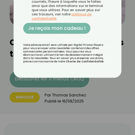
courriels, l'heure à laquelle vous le faites
ainsi que des informations sur le terminal
que vous utilisez. Pour en savoir plus sur
ces traceurs, voir notre
politique de
confidentialité
.
Je reçois mon cadeau !
Comment éliminer les kilos
Votre adresse email sera utilisée par Digital Prisma Players
pour vous envoyer votre newsletter contenant des offres
tenaces ?
commerciales personnalisées. Vous pourrez vous
désinscrire en utilisant le lien de désabonnement intégré
dans la newsletter. Pour en savoir plus et exercer vos droits,
prenez connaissance de notre
Charte de Confidentialité
.
Découvrez les 11 menus CROQ
Par
Thomas Sanchez
MINCEUR
Publié le
16/08/2025