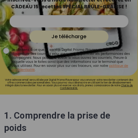
CADEAU 15 recettes SPÉCIAL BRÛLE-GRAISSE !
Je télécharge
Je consens à ce que la société Digital Prisma Players analyse le taux
d'ouverture des courriels pour mesurer et optimiser les performances des
campagnes. Nous pourrons savoir si vous ouvrez les courriels, l'heure à
laquelle vous le faites ainsi que des informations sur le terminal que
vous utilisez. Pour en savoir plus sur ces traceurs, voir notre
politique de
confidentialité
.
Votre adresse email sera utilisée par Digital Prisma Playerspour vous envoyer votre newsletter contenant des
offres commerciales personnalisées. Vous pourrez vous désinscrire en utilisant le lien de désabonnement
intégré dans la newsletter. Pour en savoir plus et exercer vos droits, prenez connaissance de notre
Charte de
Confidentialité.
1. Comprendre la prise de
poids