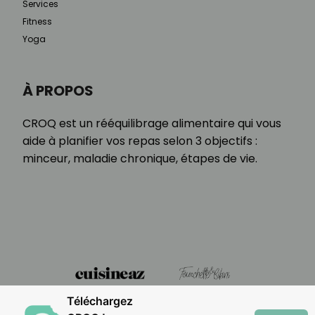
Services
Fitness
Yoga
À PROPOS
CROQ est un rééquilibrage alimentaire qui vous
aide à planifier vos repas selon 3 objectifs :
minceur, maladie chronique, étapes de vie.
Téléchargez