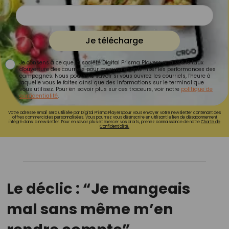
Je télécharge
Je consens à ce que la société Digital Prisma Players analyse le taux
d'ouverture des courriels pour mesurer et optimiser les performances des
campagnes. Nous pourrons savoir si vous ouvrez les courriels, l'heure à
laquelle vous le faites ainsi que des informations sur le terminal que
vous utilisez. Pour en savoir plus sur ces traceurs, voir notre
politique de
confidentialité
.
Votre adresse email sera utilisée par Digital Prisma Playerspour vous envoyer votre newsletter contenant des
offres commerciales personnalisées. Vous pourrez vous désinscrire en utilisant le lien de désabonnement
intégré dans la newsletter. Pour en savoir plus et exercer vos droits, prenez connaissance de notre
Charte de
Confidentialité.
Le déclic : “Je mangeais
mal sans même m’en