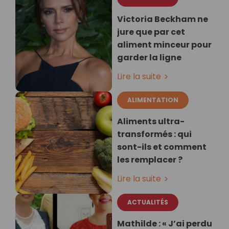
Victoria Beckham ne
jure que par cet
aliment minceur pour
garder la ligne
Lire la suite
ALIMENTATION
Aliments ultra-
transformés : qui
sont-ils et comment
les remplacer ?
Lire la suite
ACTUALITÉS
Mathilde : « J’ai perdu