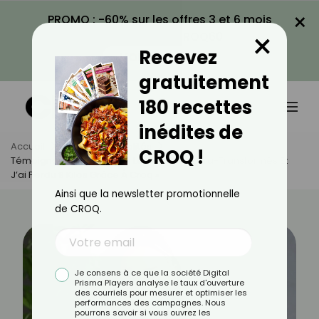
×
PROMO : -60% sur les offres 3 et 6 mois
×
avec le code CROQ60
Recevez
VOIR LA PROMO
gratuitement
180 recettes
inédites de
Accueil
Actus
Actualités
CROQ !
Témoignage : « J’ai Arrêté Les Aliments Ultra-Transformés Et
J’ai Perdu 9 Kilos Grâce À Croq »
Ainsi que la newsletter promotionnelle
de CROQ.
Je consens à ce que la société Digital
Prisma Players analyse le taux d'ouverture
des courriels pour mesurer et optimiser les
performances des campagnes. Nous
pourrons savoir si vous ouvrez les