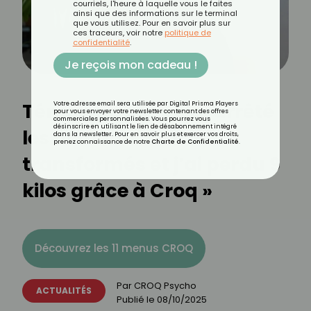
courriels, l'heure à laquelle vous le faites
ainsi que des informations sur le terminal
que vous utilisez. Pour en savoir plus sur
ces traceurs, voir notre
politique de
confidentialité
.
Je reçois mon cadeau !
Témoignage : « J’ai arrêté
Votre adresse email sera utilisée par Digital Prisma Players
pour vous envoyer votre newsletter contenant des offres
commerciales personnalisées. Vous pourrez vous
désinscrire en utilisant le lien de désabonnement intégré
les aliments ultra-
dans la newsletter. Pour en savoir plus et exercer vos droits,
prenez connaissance de notre
Charte de Confidentialité
.
transformés et j’ai perdu 9
kilos grâce à Croq »
Découvrez les 11 menus CROQ
Par
CROQ Psycho
ACTUALITÉS
Publié le
08/10/2025