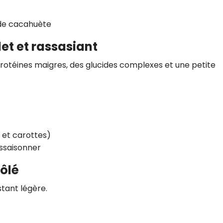
e de cacahuète
et et rassasiant
rotéines maigres, des glucides complexes et une petite
 et carottes)
 assaisonner
rôlé
stant légère.