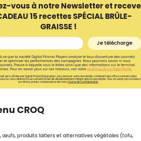
ez-vous à notre Newsletter et receve
CADEAU 15 recettes SPÉCIAL BRÛLE-
GRAISSE !
Je télécharge
à ce que la société Digital Prisma Players analyse le taux d'ouverture des courriels
r et optimiser les performances des campagnes. Nous pourrons savoir si vous
ourriels, l'heure à laquelle vous le faites ainsi que des informations sur le terminal
lisez. Pour en savoir plus sur ces traceurs, voir notre
politique de confidentialité
.
ail sera utilisée par Digital Prisma Playerspour vous envoyer votre newsletter contenant des offres commerciales
pourrez vous désinscrire en utilisant le lien de désabonnement intégré dans la newsletter. Pour en savoir plus et exerc
vos droits, prenez connaissance de notre
Charte de Confidentialité.
Recevez gratuitemen
menu CROQ
recettes inédites de
!
 œufs, produits laitiers et alternatives végétales (tofu,
Ainsi que la newsletter promotio