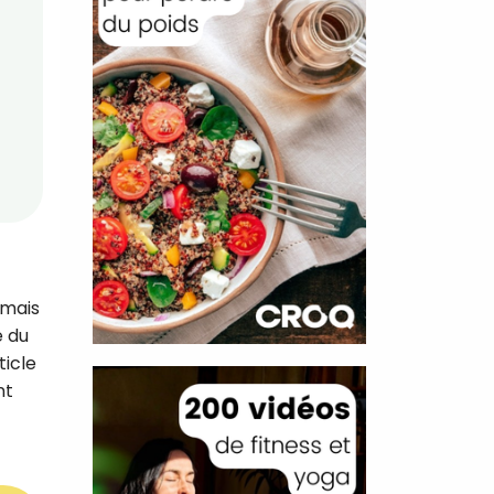
 mais
e du
ticle
nt