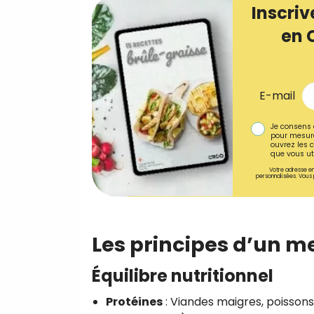
Inscriv
en 
E-mail
Je consens 
pour mesure
ouvrez les c
que vous uti
Votre adresse em
personnalisées. Vous 
Les principes d’un 
Équilibre nutritionnel
Protéines
: Viandes maigres, poissons,