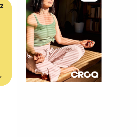
z
er
×
t 180
 CROQ
nnelle de