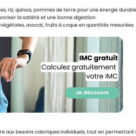
CROQ.
es, riz, quinoa, pommes de terre pour une énergie durabl
avoriser la satiété et une bonne digestion.
s végétales, avocat, fruits à coque en quantités mesurées.
Je consens à ce que la société Digi
Prisma Players analyse le taux d'ou
des courriels pour mesurer et optim
performances des campagnes. No
pourrons savoir si vous ouvrez les co
l'heure à laquelle vous le faites ains
des informations sur le terminal qu
utilisez. Pour en savoir plus sur ces 
voir notre
politique de confidentialit
Je reçois mon cadeau !
Votre adresse email sera utilisée par Digital Prisma Playe
envoyer votre newsletter contenant des offres commercial
personnalisées. Vous pourrez vous désinscrire en utilisan
désabonnement intégré dans la newsletter. Pour en savoi
exercer vos droits, prenez connaissance de notre
Charte 
Confidentialité
.
e aux besoins caloriques individuels, tout en permettant