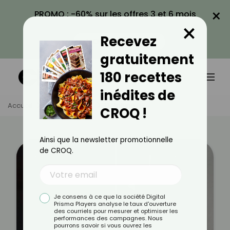
×
PROMO : -60% sur les offres 3 et 6 mois
×
avec le code CROQ60
Recevez
VOIR LA PROMO
gratuitement
180 recettes
inédites de
Accueil
Témoignages
Delphine
CROQ !
Ainsi que la newsletter promotionnelle
de CROQ.
Avant
Après
Je consens à ce que la société Digital
Prisma Players analyse le taux d'ouverture
des courriels pour mesurer et optimiser les
performances des campagnes. Nous
pourrons savoir si vous ouvrez les