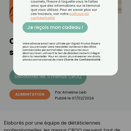
courriels, l'heure à laquelle vous le faites
ainsi que des informations sur le terminal
que vous utilisez. Pour en savoir plus sur
ces traceurs, voir notre
politique de
confidentialité
.
Je reçois mon cadeau !
Comment personnaliser
Votre adresse email sera utilisée par Digital Prisma Players
pour vous envoyer votre newsletter contenant des offres
son menu CROQ ?
commerciales personnalisées. Vous pourrez vous
désinscrire en utilisant le lien de désabonnement intégré
dans la newsletter. Pour en savoir plus et exercer vos droits,
prenez connaissance de notre
Charte de Confidentialité
.
Découvrez les 11 menus CROQ
Par
Ameline Lieb
ALIMENTATION
Publié le
07/02/2024
Élaborés par une équipe de diététiciennes
professionnelles, les menus CROQ peuvent tout de