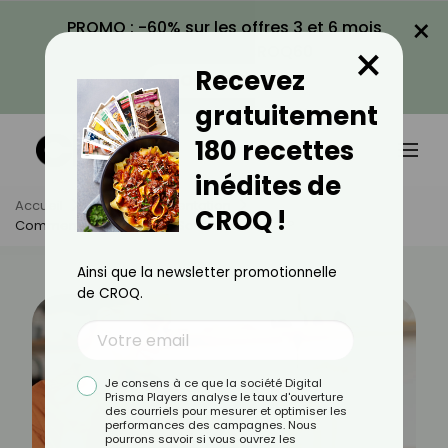
×
PROMO : -60% sur les offres 3 et 6 mois
×
avec le code CROQ60
Recevez
VOIR LA PROMO
gratuitement
180 recettes
inédites de
Accueil
Actus
Alimentation
CROQ !
Comment Personnaliser Son Menu CROQ ?
Ainsi que la newsletter promotionnelle
de CROQ.
Je consens à ce que la société Digital
Prisma Players analyse le taux d'ouverture
des courriels pour mesurer et optimiser les
performances des campagnes. Nous
pourrons savoir si vous ouvrez les