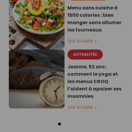
Menu sans cuisine à
1500 calories : bien
manger sans allumer
les fourneaux
Lire la suite
ACTUALITÉS
Jeanne, 52 ans :
comment le yoga et
les menus CROQ
l’aident à apaiser ses
insomnies
Lire la suite