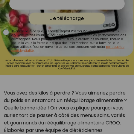
Je télécharge
Je consens à ce que la société Digital Prisma Players analyse le taux
d'ouverture des courriels pour mesurer et optimiser les performances des
campagnes. Nous pourrons savoir si vous ouvrez les courriels, l'heure à
laquelle vous le faites ainsi que des informations sur le terminal que
vous utilisez. Pour en savoir plus sur ces traceurs, voir notre
politique de
confidentialité
.
Votre adresse email sera utilisée par Digital Prisma Playerspour vous envoyer votre newsletter contenant des
offres commerciales personnalisées. Vous pourrez vous désinscrire en utilisant le lien de désabonnement
intégré dans la newsletter. Pour en savoir plus et exercer vos droits, prenez connaissance de notre
Charte de
Confidentialité.
Vous avez des kilos à perdre ? Vous aimeriez perdre
du poids en entamant un rééquilibrage alimentaire ?
Quelle bonne idée ! On vous explique pourquoi vous
auriez tort de passer à côté des menus sains, variés
et gourmands du rééquilibrage alimentaire CROQ.
Élaborés par une équipe de diététiciennes