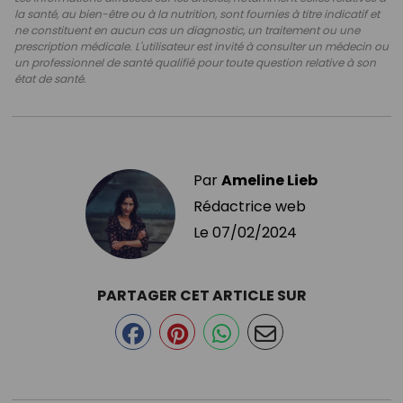
la santé, au bien-être ou à la nutrition, sont fournies à titre indicatif et
ne constituent en aucun cas un diagnostic, un traitement ou une
prescription médicale. L'utilisateur est invité à consulter un médecin ou
un professionnel de santé qualifié pour toute question relative à son
état de santé.
Par
Ameline Lieb
Rédactrice web
Le
07/02/2024
PARTAGER CET ARTICLE SUR