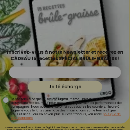
Inscrivez-vous à notre Newsletter et recevez en
CADEAU 15 recettes SPÉCIAL BRÛLE-GRAISSE !
Je télécharge
Je consens à ce que la société Digital Prisma Players analyse le taux
d'ouverture des courriels pour mesurer et optimiser les performances des
campagnes. Nous pourrons savoir si vous ouvrez les courriels, l'heure à
laquelle vous le faites ainsi que des informations sur le terminal que
vous utilisez. Pour en savoir plus sur ces traceurs, voir notre
politique de
confidentialité
.
Votre adresse email sera utilisée par Digital Prisma Playerspour vous envoyer votre newsletter contenant des