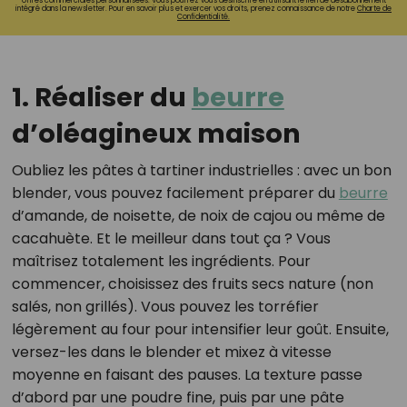
offres commerciales personnalisées. Vous pourrez vous désinscrire en utilisant le lien de désabonnement
intégré dans la newsletter. Pour en savoir plus et exercer vos droits, prenez connaissance de notre
Charte de
Confidentialité.
1. Réaliser du
beurre
d’oléagineux maison
Oubliez les pâtes à tartiner industrielles : avec un bon
blender, vous pouvez facilement préparer du
beurre
d’amande, de noisette, de noix de cajou ou même de
cacahuète. Et le meilleur dans tout ça ? Vous
maîtrisez totalement les ingrédients. Pour
commencer, choisissez des fruits secs nature (non
salés, non grillés). Vous pouvez les torréfier
légèrement au four pour intensifier leur goût. Ensuite,
versez-les dans le blender et mixez à vitesse
moyenne en faisant des pauses. La texture passe
d’abord par une poudre fine, puis par une pâte