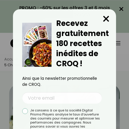
×
PROMO : -60% sur les offres 3 et 6 mois
×
avec le code CROQ60
Recevez
VOIR LA PROMO
gratuitement
180 recettes
inédites de
Accueil
Actus
Astuces Culinaires
CROQ !
5 Choses Originales À Faire Avec Un Blender
Ainsi que la newsletter promotionnelle
de CROQ.
Je consens à ce que la société Digital
Prisma Players analyse le taux d'ouverture
des courriels pour mesurer et optimiser les
performances des campagnes. Nous
pourrons savoir si vous ouvrez les