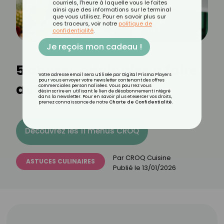
courriels, l'heure à laquelle vous le faites
ainsi que des informations sur le terminal
que vous utilisez. Pour en savoir plus sur
ces traceurs, voir notre
politique de
confidentialité
.
Je reçois mon cadeau !
5 choses originales à faire
Votre adresse email sera utilisée par Digital Prisma Players
pour vous envoyer votre newsletter contenant des offres
avec un Blender
commerciales personnalisées. Vous pourrez vous
désinscrire en utilisant le lien de désabonnement intégré
dans la newsletter. Pour en savoir plus et exercer vos droits,
prenez connaissance de notre
Charte de Confidentialité
.
Découvrez les 11 menus CROQ
Par
CROQ Cuisine
ASTUCES CULINAIRES
Publié le
13/01/2026