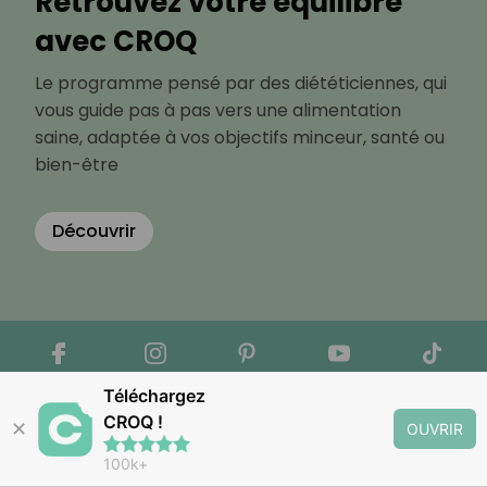
Retrouvez votre équilibre
avec CROQ
Le programme pensé par des diététiciennes, qui
vous guide pas à pas vers une alimentation
saine, adaptée à vos objectifs minceur, santé ou
bien-être
Découvrir
Téléchargez
CROQ !
✕
OUVRIR
100k+