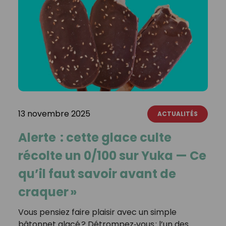
13 novembre 2025
ACTUALITÉS
Alerte : cette glace culte
récolte un 0/100 sur Yuka — Ce
qu’il faut savoir avant de
craquer »
Vous pensiez faire plaisir avec un simple
bâtonnet glacé ? Détrompez‑vous : l’un des