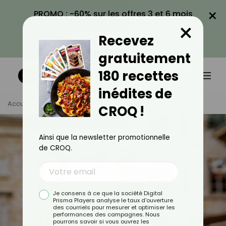
×
PROMO : -60% sur les offres 3 et 6 mois
×
avec le code CROQ60
Recevez
VOIR LA PROMO
gratuitement
180 recettes
inédites de
Accueil
Tag
Glace
CROQ !
Ainsi que la newsletter promotionnelle
de CROQ.
Je consens à ce que la société Digital
Prisma Players analyse le taux d'ouverture
des courriels pour mesurer et optimiser les
performances des campagnes. Nous
pourrons savoir si vous ouvrez les