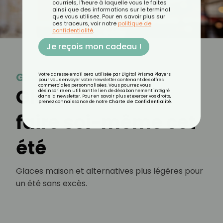
courriels, l'heure à laquelle vous le faites
ainsi que des informations sur le terminal
que vous utilisez. Pour en savoir plus sur
ces traceurs, voir notre
politique de
confidentialité
.
Je reçois mon cadeau !
Glace
Votre adresse email sera utilisée par Digital Prisma Players
pour vous envoyer votre newsletter contenant des offres
commerciales personnalisées. Vous pourrez vous
Glaces saines à
désinscrire en utilisant le lien de désabonnement intégré
dans la newsletter. Pour en savoir plus et exercer vos droits,
prenez connaissance de notre
Charte de Confidentialité
.
faire soi-même cet
été
Glaces maison et alternatives plus légères pour
un été sans excès.