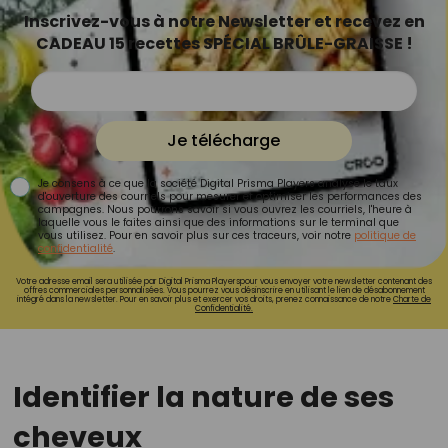
Inscrivez-vous à notre Newsletter et recevez en
CADEAU 15 recettes SPÉCIAL BRÛLE-GRAISSE !
Je télécharge
Je consens à ce que la société Digital Prisma Players analyse le taux
d'ouverture des courriels pour mesurer et optimiser les performances des
campagnes. Nous pourrons savoir si vous ouvrez les courriels, l'heure à
laquelle vous le faites ainsi que des informations sur le terminal que
vous utilisez. Pour en savoir plus sur ces traceurs, voir notre
politique de
confidentialité
.
Votre adresse email sera utilisée par Digital Prisma Playerspour vous envoyer votre newsletter contenant des
offres commerciales personnalisées. Vous pourrez vous désinscrire en utilisant le lien de désabonnement
intégré dans la newsletter. Pour en savoir plus et exercer vos droits, prenez connaissance de notre
Charte de
Confidentialité.
Identifier la nature de ses
cheveux