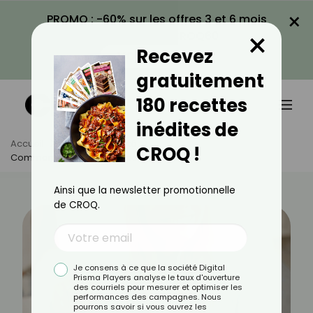
×
PROMO : -60% sur les offres 3 et 6 mois
×
avec le code CROQ60
Recevez
VOIR LA PROMO
gratuitement
180 recettes
inédites de
Accueil
Actus
Beauté
CROQ !
Comment Choisir Sa Brosse À Cheveux ?
Ainsi que la newsletter promotionnelle
de CROQ.
Je consens à ce que la société Digital
Prisma Players analyse le taux d'ouverture
des courriels pour mesurer et optimiser les
performances des campagnes. Nous
pourrons savoir si vous ouvrez les