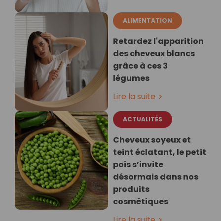
ALIMENTATION
Retardez l'apparition
des cheveux blancs
grâce à ces 3
légumes
Lire la suite
ACTUALITÉS
Cheveux soyeux et
teint éclatant, le petit
pois s’invite
désormais dans nos
produits
cosmétiques
Lire la suite