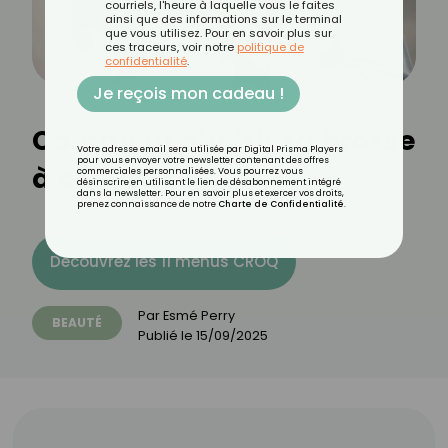
courriels, l'heure à laquelle vous le faites
ainsi que des informations sur le terminal
que vous utilisez. Pour en savoir plus sur
ces traceurs, voir notre
politique de
confidentialité
.
Je reçois mon cadeau !
Comment choisir sa brosse
Votre adresse email sera utilisée par Digital Prisma Players
pour vous envoyer votre newsletter contenant des offres
à cheveux ?
commerciales personnalisées. Vous pourrez vous
désinscrire en utilisant le lien de désabonnement intégré
dans la newsletter. Pour en savoir plus et exercer vos droits,
prenez connaissance de notre
Charte de Confidentialité
.
Découvrez les 11 menus CROQ
Par
Esmé Perry
BEAUTÉ
Publié le
15/09/2025