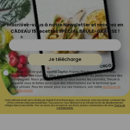
Inscrivez-vous à notre Newsletter et recevez en
CADEAU 15 recettes SPÉCIAL BRÛLE-GRAISSE !
Je télécharge
Je consens à ce que la société Digital Prisma Players analyse le taux
d'ouverture des courriels pour mesurer et optimiser les performances des
campagnes. Nous pourrons savoir si vous ouvrez les courriels, l'heure à
laquelle vous le faites ainsi que des informations sur le terminal que
vous utilisez. Pour en savoir plus sur ces traceurs, voir notre
politique de
confidentialité
.
Votre adresse email sera utilisée par Digital Prisma Playerspour vous envoyer votre newsletter contenant des
offres commerciales personnalisées. Vous pourrez vous désinscrire en utilisant le lien de désabonnement
intégré dans la newsletter. Pour en savoir plus et exercer vos droits, prenez connaissance de notre
Charte de
Confidentialité.