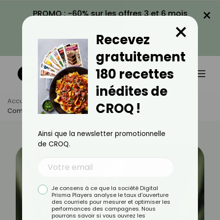
×
PROMO : -60% sur les offres 3 et 6 mois
×
avec le code CROQ60
Recevez
VOIR LA PROMO
gratuitement
180 recettes
inédites de
Accueil
Actus
Alimentation
CROQ !
Comment Choisir Une Bonne Vodka ?
Ainsi que la newsletter promotionnelle
de CROQ.
Je consens à ce que la société Digital
Prisma Players analyse le taux d'ouverture
des courriels pour mesurer et optimiser les
performances des campagnes. Nous
pourrons savoir si vous ouvrez les