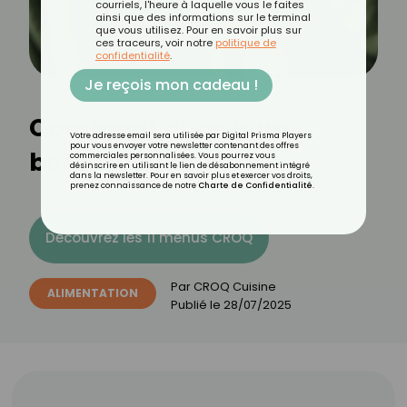
courriels, l'heure à laquelle vous le faites
ainsi que des informations sur le terminal
que vous utilisez. Pour en savoir plus sur
ces traceurs, voir notre
politique de
confidentialité
.
Je reçois mon cadeau !
Comment choisir une
Votre adresse email sera utilisée par Digital Prisma Players
pour vous envoyer votre newsletter contenant des offres
bonne vodka ?
commerciales personnalisées. Vous pourrez vous
désinscrire en utilisant le lien de désabonnement intégré
dans la newsletter. Pour en savoir plus et exercer vos droits,
prenez connaissance de notre
Charte de Confidentialité
.
Découvrez les 11 menus CROQ
Par
CROQ Cuisine
ALIMENTATION
Publié le
28/07/2025