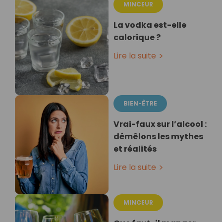
MINCEUR
La vodka est-elle
calorique ?
Lire la suite
BIEN-ÊTRE
Vrai-faux sur l’alcool :
démêlons les mythes
et réalités
Lire la suite
MINCEUR