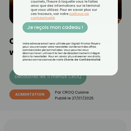
courriels, l'heure à laquelle vous le faites
ainsi que des informations sur le terminal
que vous utilisez. Pour en savoir plus sur
ces traceurs, voir notre
politique de
confidentialité
.
Je reçois mon cadeau !
Comment choisir un bon
Votre adresse email sera utilisée par Digital Prisma Players
pour vous envoyer votre newsletter contenant des offres
whisky ?
commerciales personnalisées. Vous pourrez vous
désinscrire en utilisant le lien de désabonnement intégré
dans la newsletter. Pour en savoir plus et exercer vos droits,
prenez connaissance de notre
Charte de Confidentialité
.
Découvrez les 11 menus CROQ
Par
CROQ Cuisine
ALIMENTATION
Publié le
27/07/2025