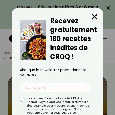
×
PROMO : -60% sur les offres 3 et 6 mois
×
avec le code CROQ60
Recevez
VOIR LA PROMO
gratuitement
180 recettes
inédites de
Accueil
Actus
Alimentation
CROQ !
Comment Choisir Un Bon Whisky ?
Ainsi que la newsletter promotionnelle
de CROQ.
Je consens à ce que la société Digital
Prisma Players analyse le taux d'ouverture
des courriels pour mesurer et optimiser les
performances des campagnes. Nous
pourrons savoir si vous ouvrez les