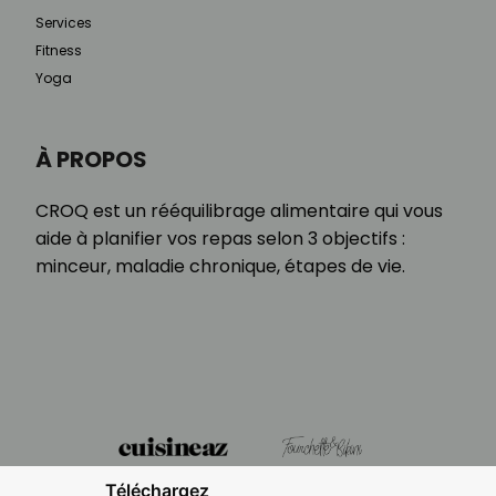
Services
Fitness
Yoga
À PROPOS
CROQ est un rééquilibrage alimentaire qui vous
aide à planifier vos repas selon 3 objectifs :
minceur, maladie chronique, étapes de vie.
Téléchargez