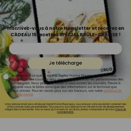
Inscrivez-vous à notre Newsletter et recevez en
CADEAU 15 recettes SPÉCIAL BRÛLE-GRAISSE !
Je télécharge
Je consens à ce que la société Digital Prisma Players analyse le taux
d'ouverture des courriels pour mesurer et optimiser les performances des
campagnes. Nous pourrons savoir si vous ouvrez les courriels, l'heure à
laquelle vous le faites ainsi que des informations sur le terminal que
vous utilisez. Pour en savoir plus sur ces traceurs, voir notre
politique de
confidentialité
.
Votre adresse email sera utilisée par Digital Prisma Playerspour vous envoyer votre newsletter contenant des
offres commerciales personnalisées. Vous pourrez vous désinscrire en utilisant le lien de désabonnement
intégré dans la newsletter. Pour en savoir plus et exercer vos droits, prenez connaissance de notre
Charte de
Confidentialité.