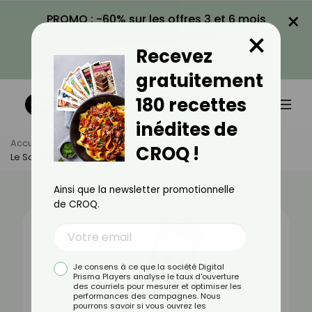
×
PROMO : -60% sur les offres 3 et 6 mois
×
avec le code CROQ60
Recevez
VOIR LA PROMO
gratuitement
180 recettes
inédites de
Accueil
Actus
Alimentation
CROQ !
Le Soda Yass Est-Il Bon Pour La Santé ?
Ainsi que la newsletter promotionnelle
de CROQ.
Je consens à ce que la société Digital
Prisma Players analyse le taux d'ouverture
des courriels pour mesurer et optimiser les
performances des campagnes. Nous
pourrons savoir si vous ouvrez les