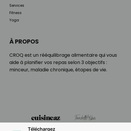
Services
Fitness
Yoga
À PROPOS
CROQ est un rééquilibrage alimentaire qui vous
aide à planifier vos repas selon 3 objectifs :
minceur, maladie chronique, étapes de vie.
Téléchargez