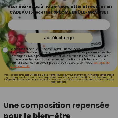
Inscrivez-vous à notre Newsletter et recevez en
CADEAU 15 recettes SPÉCIAL BRÛLE-GRAISSE !
Je télécharge
Je consens à ce que la société Digital Prisma Players analyse le taux
d'ouverture des courriels pour mesurer et optimiser les performances des
campagnes. Nous pourrons savoir si vous ouvrez les courriels, l'heure à
laquelle vous le faites ainsi que des informations sur le terminal que
vous utilisez. Pour en savoir plus sur ces traceurs, voir notre
politique de
confidentialité
.
Votre adresse email sera utilisée par Digital Prisma Playerspour vous envoyer votre newsletter contenant des
offres commerciales personnalisées. Vous pourrez vous désinscrire en utilisant le lien de désabonnement
intégré dans la newsletter. Pour en savoir plus et exercer vos droits, prenez connaissance de notre
Charte de
Confidentialité.
Une composition repensée
pour le bien-être