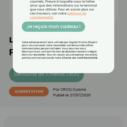
courriels, l'heure à laquelle vous le faites
ainsi que des informations sur le terminal
que vous utilisez. Pour en savoir plus sur
ces traceurs, voir notre
politique de
confidentialité
.
Je reçois mon cadeau !
Le soda Yass est-il bon
Votre adresse email sera utilisée par Digital Prisma Players
pour vous envoyer votre newsletter contenant des offres
pour la santé ?
commerciales personnalisées. Vous pourrez vous
désinscrire en utilisant le lien de désabonnement intégré
dans la newsletter. Pour en savoir plus et exercer vos droits,
prenez connaissance de notre
Charte de Confidentialité
.
Découvrez les 11 menus CROQ
Par
CROQ Cuisine
ALIMENTATION
Publié le
27/07/2025