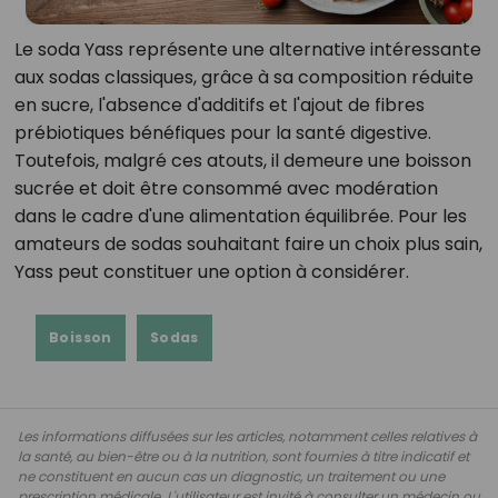
Le soda Yass représente une alternative intéressante
aux sodas classiques, grâce à sa composition réduite
en sucre, l'absence d'additifs et l'ajout de fibres
prébiotiques bénéfiques pour la santé digestive.
Toutefois, malgré ces atouts, il demeure une boisson
sucrée et doit être consommé avec modération
dans le cadre d'une alimentation équilibrée.
Pour les
amateurs de sodas souhaitant faire un choix plus sain,
Yass peut constituer une option à considérer.
Boisson
Sodas
Les informations diffusées sur les articles, notamment celles relatives à
la santé, au bien-être ou à la nutrition, sont fournies à titre indicatif et
ne constituent en aucun cas un diagnostic, un traitement ou une
prescription médicale. L'utilisateur est invité à consulter un médecin ou