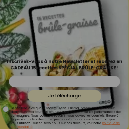
Inscrivez-vous à notre Newsletter et recevez en
CADEAU 15 recettes SPÉCIAL BRÛLE-GRAISSE !
Je télécharge
Je consens à ce que la société Digital Prisma Players analyse le taux
d'ouverture des courriels pour mesurer et optimiser les performances des
campagnes. Nous pourrons savoir si vous ouvrez les courriels, l'heure à
laquelle vous le faites ainsi que des informations sur le terminal que
vous utilisez. Pour en savoir plus sur ces traceurs, voir notre
politique de
confidentialité
.