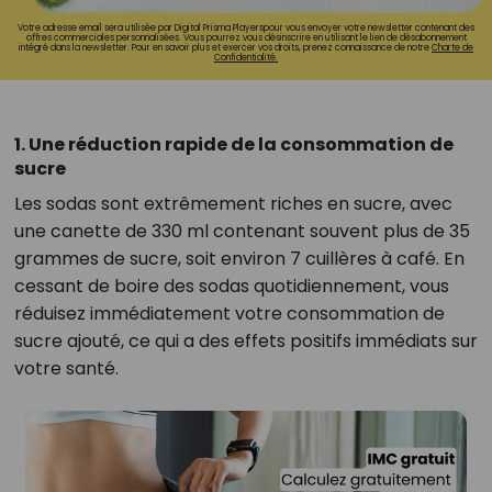
Votre adresse email sera utilisée par Digital Prisma Playerspour vous envoyer votre newsletter contenant des
offres commerciales personnalisées. Vous pourrez vous désinscrire en utilisant le lien de désabonnement
intégré dans la newsletter. Pour en savoir plus et exercer vos droits, prenez connaissance de notre
Charte de
Confidentialité.
1. Une réduction rapide de la consommation de
sucre
Les sodas sont extrêmement riches en sucre, avec
une canette de 330 ml contenant souvent plus de 35
grammes de sucre, soit environ 7 cuillères à café. En
cessant de boire des sodas quotidiennement, vous
réduisez immédiatement votre consommation de
sucre ajouté, ce qui a des effets positifs immédiats sur
votre santé.