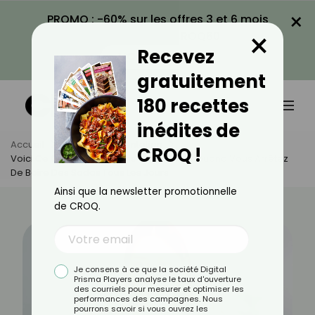
×
PROMO : -60% sur les offres 3 et 6 mois
×
avec le code CROQ60
Recevez
VOIR LA PROMO
gratuitement
180 recettes
inédites de
Accueil
Actus
Alimentation
CROQ !
Voici Ce Qui Se Passe Dans Votre Corps Quand Vous Arrêtez
De Boire Des Sodas Tous Les Jours
Ainsi que la newsletter promotionnelle
de CROQ.
Je consens à ce que la société Digital
Prisma Players analyse le taux d'ouverture
des courriels pour mesurer et optimiser les
performances des campagnes. Nous
pourrons savoir si vous ouvrez les