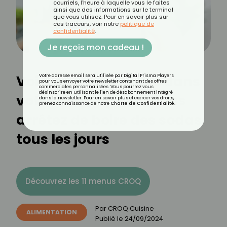
courriels, l'heure à laquelle vous le faites
ainsi que des informations sur le terminal
que vous utilisez. Pour en savoir plus sur
ces traceurs, voir notre
politique de
confidentialité
.
Je reçois mon cadeau !
Voici ce qui se passe dans
Votre adresse email sera utilisée par Digital Prisma Players
pour vous envoyer votre newsletter contenant des offres
commerciales personnalisées. Vous pourrez vous
désinscrire en utilisant le lien de désabonnement intégré
votre corps quand vous
dans la newsletter. Pour en savoir plus et exercer vos droits,
prenez connaissance de notre
Charte de Confidentialité
.
arrêtez de boire des sodas
tous les jours
Découvrez les 11 menus CROQ
Par
CROQ Cuisine
ALIMENTATION
Publié le
24/09/2024