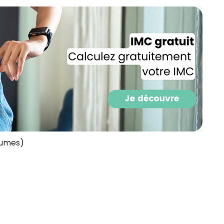
CROQ.
Je consens à ce que la société Digi
Prisma Players analyse le taux d'ou
des courriels pour mesurer et optim
performances des campagnes. No
pourrons savoir si vous ouvrez les co
l'heure à laquelle vous le faites ains
des informations sur le terminal qu
utilisez. Pour en savoir plus sur ces 
voir notre
politique de confidentialit
égumes)
Je reçois mon cadeau !
Votre adresse email sera utilisée par Digital Prisma Playe
envoyer votre newsletter contenant des offres commercial
personnalisées. Vous pourrez vous désinscrire en utilisan
désabonnement intégré dans la newsletter. Pour en savoi
exercer vos droits, prenez connaissance de notre
Charte 
Confidentialité
.