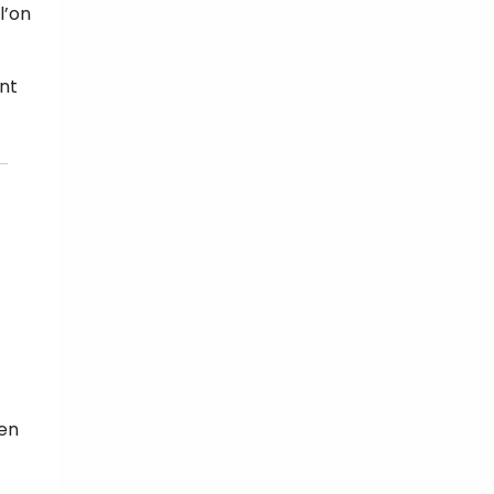
l’on
nt
 en