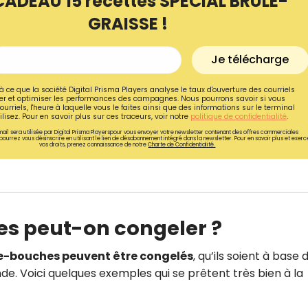
CADEAU 15 recettes SPÉCIAL BRÛLE-
GRAISSE !
Je télécharge
à ce que la société Digital Prisma Players analyse le taux d'ouverture des courriels
r et optimiser les performances des campagnes. Nous pourrons savoir si vous
ourriels, l'heure à laquelle vous le faites ainsi que des informations sur le terminal
lisez. Pour en savoir plus sur ces traceurs, voir notre
politique de confidentialité
.
ail sera utilisée par Digital Prisma Playerspour vous envoyer votre newsletter contenant des offres commerciales
pourrez vous désinscrire en utilisant le lien de désabonnement intégré dans la newsletter. Pour en savoir plus et exerc
vos droits, prenez connaissance de notre
Charte de Confidentialité.
s peut-on congeler ?
Recevez gratuitemen
recettes inédites de
e-bouches peuvent être congelés
, qu’ils soient à base 
!
e. Voici quelques exemples qui se prêtent très bien à la
Ainsi que la newsletter promotio