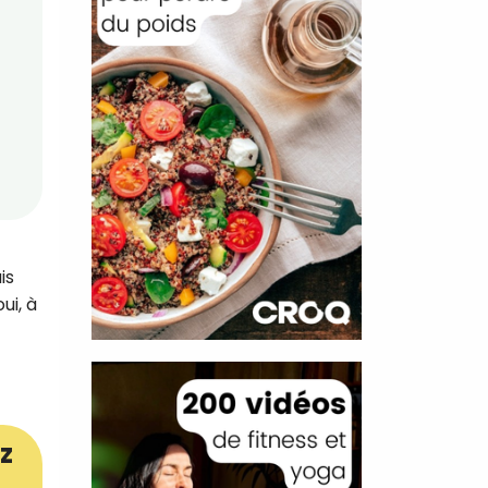
is
ui, à
z