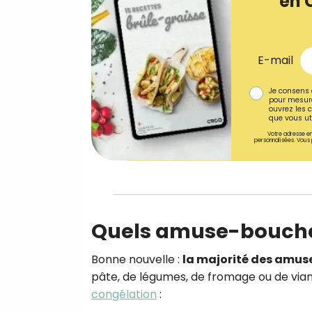
en 
E-mail
Je consens 
pour mesure
ouvrez les c
que vous uti
Votre adresse em
personnalisées. Vous 
Quels amuse-bouche
Bonne nouvelle :
la majorité des amus
pâte, de légumes, de fromage ou de viand
congélation
: