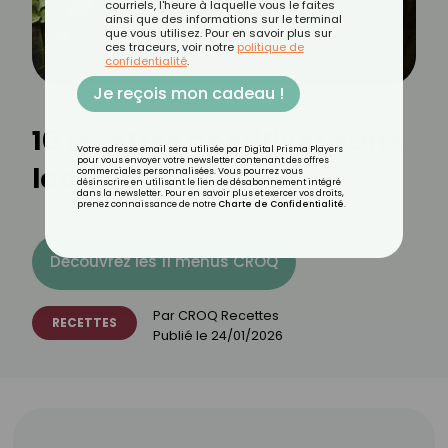
courriels, l'heure à laquelle vous le faites
ainsi que des informations sur le terminal
que vous utilisez. Pour en savoir plus sur
ces traceurs, voir notre
politique de
confidentialité
.
Je reçois mon cadeau !
10 recettes apéritives sans
Votre adresse email sera utilisée par Digital Prisma Players
pour vous envoyer votre newsletter contenant des offres
lactose
commerciales personnalisées. Vous pourrez vous
désinscrire en utilisant le lien de désabonnement intégré
dans la newsletter. Pour en savoir plus et exercer vos droits,
prenez connaissance de notre
Charte de Confidentialité
.
Découvrez les 11 menus CROQ
Par
CROQ Recettes
RECETTES
Publié le
24/01/2026