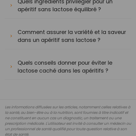
Quels ingrédients privilégier pour un
apéritif sans lactose équilibré ?
Comment assurer la variété et la saveur
dans un apéritif sans lactose ?
Quels conseils donner pour éviter le
lactose caché dans les apéritifs ?
Les informations diffusées sur les articles, notamment celles relatives à
la santé, au bien-être ou à la nutrition, sont fournies à titre indicatif et
ne constituent en aucun cas un diagnostic, un traitement ou une
prescription médicale. L'utilisateur est invité à consulter un médecin ou
un professionnel de santé qualifié pour toute question relative à son
état de santé.