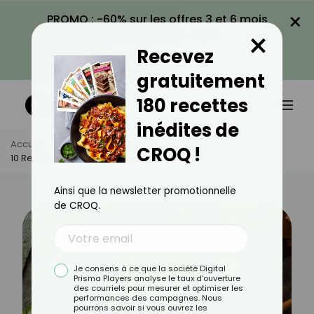
×
PROMO : -60% sur les offres 3 et 6 mois
×
avec le code CROQ60
Recevez
VOIR LA PROMO
gratuitement
180 recettes
inédites de
Accueil
Actus
Recettes
CROQ !
10 Recettes Apéritives Sans Lactose
Ainsi que la newsletter promotionnelle
de CROQ.
Je consens à ce que la société Digital
Prisma Players analyse le taux d'ouverture
des courriels pour mesurer et optimiser les
performances des campagnes. Nous
pourrons savoir si vous ouvrez les