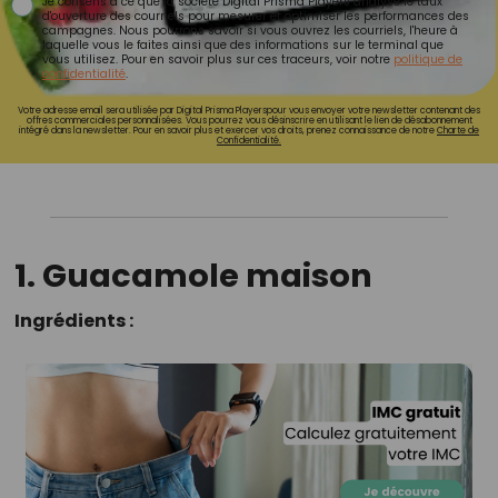
Je consens à ce que la société Digital Prisma Players analyse le taux
d'ouverture des courriels pour mesurer et optimiser les performances des
campagnes. Nous pourrons savoir si vous ouvrez les courriels, l'heure à
laquelle vous le faites ainsi que des informations sur le terminal que
vous utilisez. Pour en savoir plus sur ces traceurs, voir notre
politique de
confidentialité
.
Votre adresse email sera utilisée par Digital Prisma Playerspour vous envoyer votre newsletter contenant des
offres commerciales personnalisées. Vous pourrez vous désinscrire en utilisant le lien de désabonnement
intégré dans la newsletter. Pour en savoir plus et exercer vos droits, prenez connaissance de notre
Charte de
Confidentialité.
1. Guacamole maison
Ingrédients :