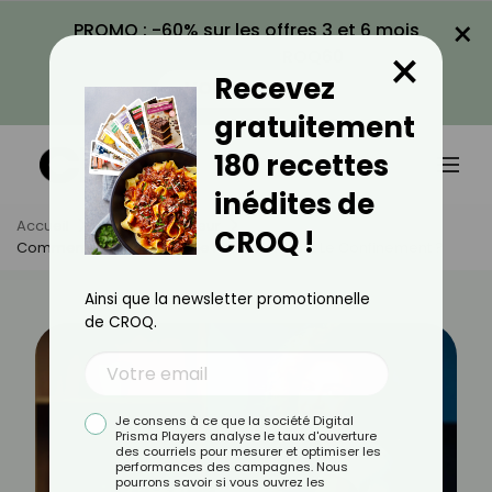
×
PROMO : -60% sur les offres 3 et 6 mois
×
avec le code CROQ60
Recevez
VOIR LA PROMO
gratuitement
180 recettes
inédites de
Accueil
Actus
Minceur
CROQ !
Comment Éviter La Prise De Poids Pendant Le Confinement ?
Ainsi que la newsletter promotionnelle
de CROQ.
Je consens à ce que la société Digital
Prisma Players analyse le taux d'ouverture
des courriels pour mesurer et optimiser les
performances des campagnes. Nous
pourrons savoir si vous ouvrez les