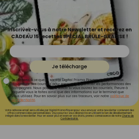
Inscrivez-vous à notre Newsletter et recevez en
CADEAU 15 recettes SPÉCIAL BRÛLE-GRAISSE !
Je télécharge
Je consens à ce que la société Digital Prisma Players analyse le taux
d'ouverture des courriels pour mesurer et optimiser les performances des
campagnes. Nous pourrons savoir si vous ouvrez les courriels, l'heure à
laquelle vous le faites ainsi que des informations sur le terminal que
vous utilisez. Pour en savoir plus sur ces traceurs, voir notre
politique de
confidentialité
.
Votre adresse email sera utilisée par Digital Prisma Playerspour vous envoyer votre newsletter contenant des
offres commerciales personnalisées. Vous pourrez vous désinscrire en utilisant le lien de désabonnement
intégré dans la newsletter. Pour en savoir plus et exercer vos droits, prenez connaissance de notre
Charte de
Confidentialité.