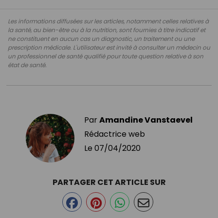
Les informations diffusées sur les articles, notamment celles relatives à
la santé, au bien-être ou à la nutrition, sont fournies à titre indicatif et
ne constituent en aucun cas un diagnostic, un traitement ou une
prescription médicale. L'utilisateur est invité à consulter un médecin ou
un professionnel de santé qualifié pour toute question relative à son
état de santé.
Par
Amandine Vanstaevel
Rédactrice web
Le
07/04/2020
PARTAGER CET ARTICLE SUR