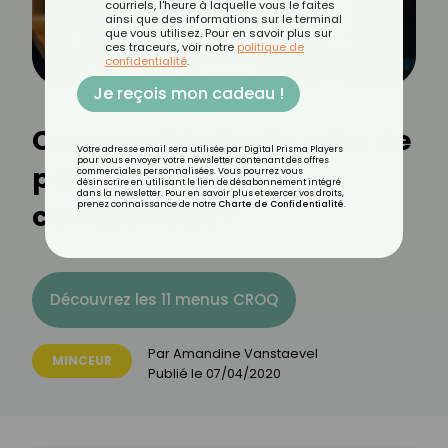
courriels, l'heure à laquelle vous le faites
ainsi que des informations sur le terminal
que vous utilisez. Pour en savoir plus sur
ces traceurs, voir notre
politique de
confidentialité
.
Je reçois mon cadeau !
Comment éviter la prise de
Votre adresse email sera utilisée par Digital Prisma Players
pour vous envoyer votre newsletter contenant des offres
poids pendant le
commerciales personnalisées. Vous pourrez vous
désinscrire en utilisant le lien de désabonnement intégré
dans la newsletter. Pour en savoir plus et exercer vos droits,
confinement ?
prenez connaissance de notre
Charte de Confidentialité
.
Découvrez les 11 menus CROQ
Par
Amandine Vanstaevel
MINCEUR
Publié le
07/04/2020