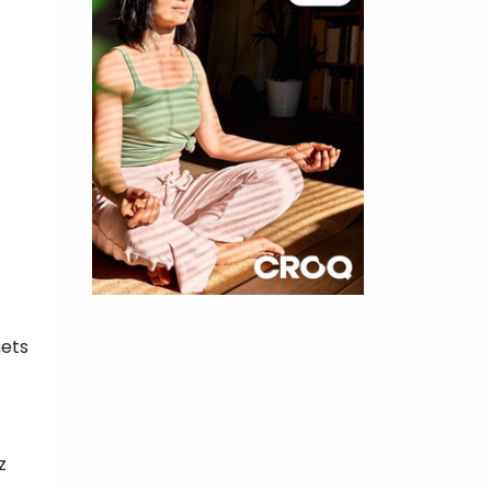
×
hets
t 10
cettes
z
nnelle de