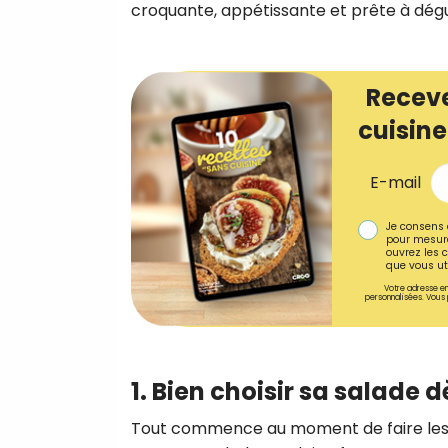
croquante, appétissante et prête à dég
Receve
cuisine
E-mail
Je consens 
pour mesure
ouvrez les c
que vous uti
Votre adresse em
personnalisées. Vous 
1. Bien choisir sa salade d
Tout commence au moment de faire les c