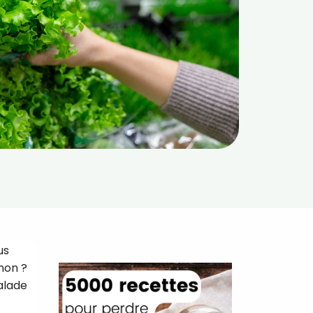
us
non ?
salade