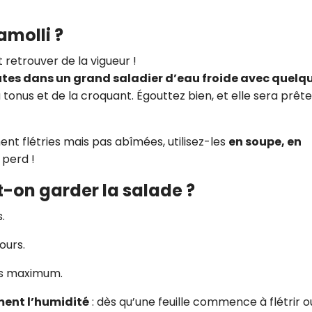
ramolli ?
 retrouver de la vigueur !
nutes dans un grand saladier d’eau froide avec quelq
tonus et de la croquant. Égouttez bien, et elle sera prête
ment flétries mais pas abîmées, utilisez-les
en soupe, en
 perd !
-on garder la salade ?
s.
jours.
urs maximum.
ment l’humidité
: dès qu’une feuille commence à flétrir o