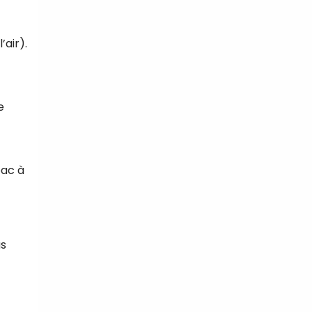
’air).
e
bac à
us