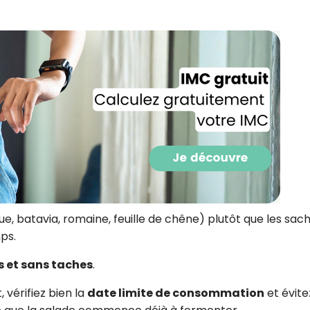
tue, batavia, romaine, feuille de chêne) plutôt que les sac
Recevez gratuitemen
mps.
de nos meilleures re
es et sans taches
.
spécial sans cuisine
 vérifiez bien la
date limite de consommation
et évite
Ainsi que la newsletter promotio