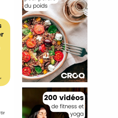
s
er
er
tir