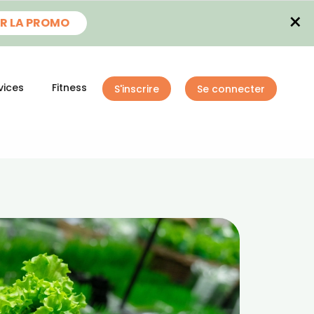
×
R LA PROMO
vices
Fitness
S'inscrire
Se connecter