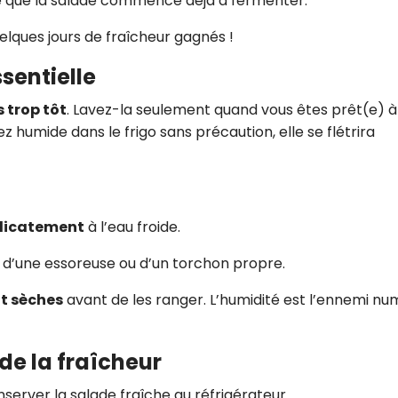
gne que la salade commence déjà à fermenter.
CROQ.
uelques jours de fraîcheur gagnés !
ssentielle
Je consens à ce que la société Digi
 trop tôt
. Lavez-la seulement quand vous êtes prêt(e) à
Prisma Players analyse le taux d'ou
z humide dans le frigo sans précaution, elle se flétrira
des courriels pour mesurer et optim
performances des campagnes. No
pourrons savoir si vous ouvrez les co
l'heure à laquelle vous le faites ains
des informations sur le terminal qu
utilisez. Pour en savoir plus sur ces 
élicatement
à l’eau froide.
voir notre
politique de confidentialit
Je reçois mon cadeau !
de d’une essoreuse ou d’un torchon propre.
t sèches
avant de les ranger. L’humidité est l’ennemi n
Votre adresse email sera utilisée par Digital Prisma Playe
envoyer votre newsletter contenant des offres commercial
personnalisées. Vous pourrez vous désinscrire en utilisan
désabonnement intégré dans la newsletter. Pour en savoi
exercer vos droits, prenez connaissance de notre
Charte 
 de la fraîcheur
Confidentialité
.
onserver la salade fraîche au réfrigérateur.