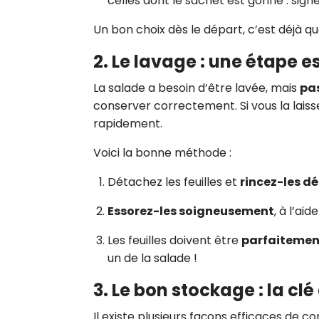
celles dont le sachet est gonflé : si
Un bon choix dès le départ, c’est déjà q
2. Le lavage : une étape e
La salade a besoin d’être lavée, mais
pas
conserver correctement. Si vous la laisse
rapidement.
Voici la bonne méthode :
Détachez les feuilles et
rincez-les d
Essorez-les soigneusement
, à l’ai
Les feuilles doivent être
parfaitemen
un de la salade !
3. Le bon stockage : la clé
Il existe plusieurs façons efficaces de c