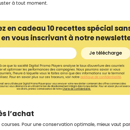
uster à tout moment.
z en cadeau 10 recettes spécial san
 en vous inscrivant à notre newslett
Je télécharge
à ce que la société Digital Prisma Players analyse le taux d'ouverture des courriels
r et optimiser les performances des campagnes. Nous pourrons savoir si vous
ourriels, l'heure à laquelle vous le faites ainsi que des informations sur le terminal
lisez. Pour en savoir plus sur ces traceurs, voir notre
politique de confidentialité
.
ail sera utilisée par Digital Prisma Playerspour vous envoyer votre newsletter contenant des offres commerciales
pourrez vous désinscrire en utilisant le lien de désabonnement intégré dans la newsletter. Pour en savoir plus et exerc
vos droits, prenez connaissance de notre
Charte de Confidentialité.
ès l’achat
ourses. Pour une conservation optimale, mieux vaut par