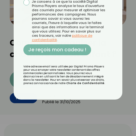
Je consens à ce que la société Digital
Prisma Players analyse le taux d'ouverture
des courriels pour mesurer et optimiser les
performances des campagnes. Nous
pourrons savoir si vous ouvrez les
courriels, l'heure à laquelle vous le faites
ainsi que des informations sur le terminal
que vous utilisez. Pour en savoir plus sur
ces traceurs, voir notre
politique de
Comment organiser la
confidentialité
.
Je reçois mon cadeau !
chambre de son enfant ?
Votre adresse email sera utilisée par Digital Prisma Players
pour vous envoyer votre newsletter contenant des offres
commerciales personnalisées. Vous pourrez vous
désinscrire en utilisant le lien de désabonnement intégré
Découvrez les 11 menus CROQ
dans la newsletter. Pour en savoir plus et exercer vos droits,
prenez connaissance de notre
Charte de Confidentialité
.
Par
CROQ Psycho
FAMILLE
Publié le
31/10/2025