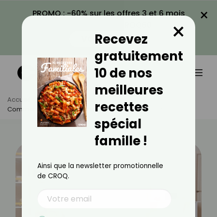
×
PROMO : -60% sur les offres 3 et 6 mois
×
avec le code CROQ60
Recevez
VOIR LA PROMO
gratuitement
10 de nos
meilleures
Accueil
Actus
Famille
recettes
Comment Organiser La Chambre De Son Enfant ?
spécial
famille !
Ainsi que la newsletter promotionnelle
de CROQ.