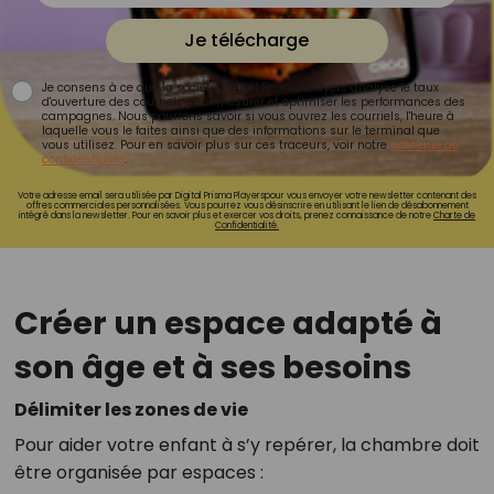
Je télécharge
Je consens à ce que la société Digital Prisma Players analyse le taux
d'ouverture des courriels pour mesurer et optimiser les performances des
campagnes. Nous pourrons savoir si vous ouvrez les courriels, l'heure à
laquelle vous le faites ainsi que des informations sur le terminal que
vous utilisez. Pour en savoir plus sur ces traceurs, voir notre
politique de
confidentialité
.
Votre adresse email sera utilisée par Digital Prisma Playerspour vous envoyer votre newsletter contenant des
offres commerciales personnalisées. Vous pourrez vous désinscrire en utilisant le lien de désabonnement
intégré dans la newsletter. Pour en savoir plus et exercer vos droits, prenez connaissance de notre
Charte de
Confidentialité.
Créer un espace adapté à
son âge et à ses besoins
Délimiter les zones de vie
Pour aider votre enfant à s’y repérer, la chambre doit
être organisée par espaces :