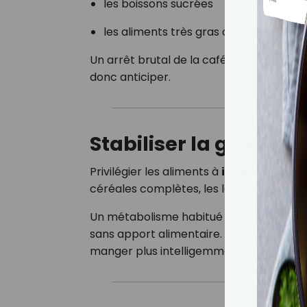
les boissons sucrées
les aliments très gras ou très sucrés
Un arrêt brutal de la caféine peut provoq
donc anticiper.
Stabiliser la glycémi
Privilégier les aliments à
index glycémi
céréales complètes, les légumineuses, l
Un métabolisme habitué à des repas équi
sans apport alimentaire. L’objectif n’e
manger plus intelligemment.