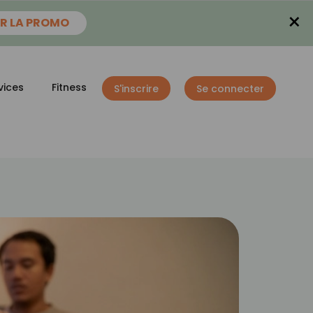
×
R LA PROMO
vices
Fitness
S'inscrire
Se connecter