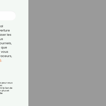
as
tal
verture
iser les
us
urriels,
i que
e vous
traceurs,
é
.
rs pour vous
es
t le lien de
r plus et
de