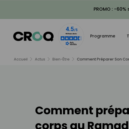
PROMO : -60% s
Programme
T
Accueil
Actus
Bien-Être
Comment Préparer Son Co
Comment prépar
corps au Ramad