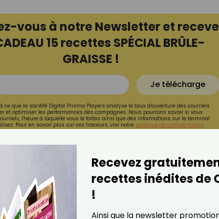
ez-vous à notre Newsletter et receve
CADEAU 15 recettes SPÉCIAL BRÛLE-
GRAISSE !
Je télécharge
à ce que la société Digital Prisma Players analyse le taux d'ouverture des courriels
r et optimiser les performances des campagnes. Nous pourrons savoir si vous
ourriels, l'heure à laquelle vous le faites ainsi que des informations sur le terminal
lisez. Pour en savoir plus sur ces traceurs, voir notre
politique de confidentialité
.
ail sera utilisée par Digital Prisma Playerspour vous envoyer votre newsletter contenant des offres commerciales
pourrez vous désinscrire en utilisant le lien de désabonnement intégré dans la newsletter. Pour en savoir plus et exerc
vos droits, prenez connaissance de notre
Charte de Confidentialité.
Recevez gratuitemen
recettes inédites de
!
ment son alimentation
Ainsi que la newsletter promotio