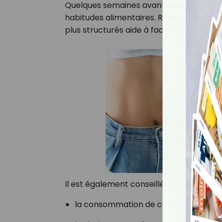
Quelques semaines avant le début du
R
habitudes alimentaires. Réduire les porti
plus structurés aide à faciliter la transiti
Il est également conseillé de diminuer 
la consommation de café et de thé fo