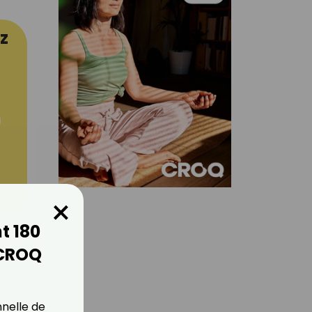
z
×
er
t 180
 CROQ
nnelle de