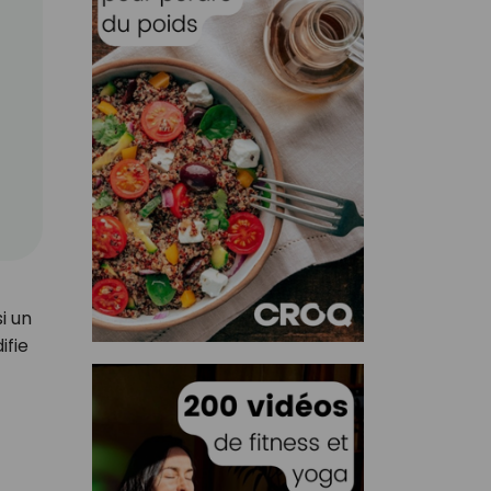
i un
ifie