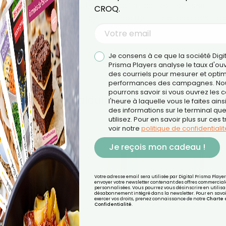
amadan
, il peut être utile de modifier doucement ses
CROQ.
ons, limiter les grignotages et habituer le corps à des rep
on.
Je consens à ce que la société Digi
Prisma Players analyse le taux d'ou
des courriels pour mesurer et optim
performances des campagnes. No
pourrons savoir si vous ouvrez les co
l'heure à laquelle vous le faites ains
des informations sur le terminal qu
utilisez. Pour en savoir plus sur ces 
voir notre
politique de confidentialit
Je reçois mon cadeau !
Votre adresse email sera utilisée par Digital Prisma Playe
envoyer votre newsletter contenant des offres commercial
progressivement :
personnalisées. Vous pourrez vous désinscrire en utilisan
désabonnement intégré dans la newsletter. Pour en savoi
exercer vos droits, prenez connaissance de notre
Charte 
Confidentialité
.
rt