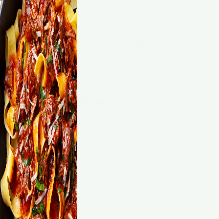
uer maux de tête et irritabilité en début de jeûne. Mieux 
e avant le jeûne
que bas
permet de mieux réguler la glycémie. Cela inclut
es légumes et les protéines maigres.
librés et riches en fibres gérera mieux les longues heure
st pas de manger davantage avant le
Ramadan
, mais de