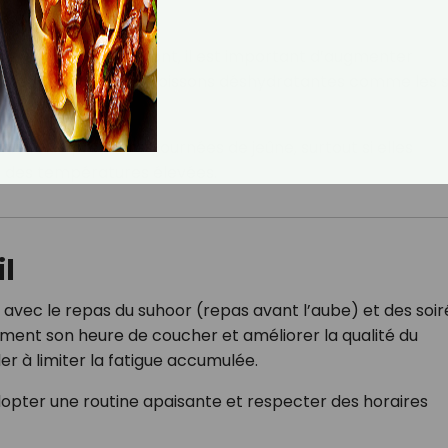
tation
 du
Ramadan
. En amont, il est important d’augmenter
 et de réduire les boissons déshydratantes comme les 
eux les premières journées de jeûne, surtout si elles
u des températures élevées.
l
avec le repas du suhoor (repas avant l’aube) et des soir
ment son heure de coucher et améliorer la qualité du
r à limiter la fatigue accumulée.
 adopter une routine apaisante et respecter des horaires