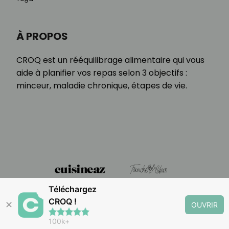
À PROPOS
CROQ est un rééquilibrage alimentaire qui vous
aide à planifier vos repas selon 3 objectifs :
minceur, maladie chronique, étapes de vie.
Téléchargez
CROQ !
✕
OUVRIR
100k+