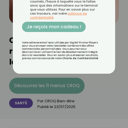
courriels, l'heure à laquelle vous le faites
ainsi que des informations sur le terminal
que vous utilisez. Pour en savoir plus sur
ces traceurs, voir notre
politique de
confidentialité
.
Je reçois mon cadeau !
Comment réduire les
Votre adresse email sera utilisée par Digital Prisma Players
pour vous envoyer votre newsletter contenant des offres
risques de cancer de la
commerciales personnalisées. Vous pourrez vous
désinscrire en utilisant le lien de désabonnement intégré
dans la newsletter. Pour en savoir plus et exercer vos droits,
langue ?
prenez connaissance de notre
Charte de Confidentialité
.
Découvrez les 11 menus CROQ
Par
CROQ Bien-être
SANTÉ
Publié le
23/07/2025