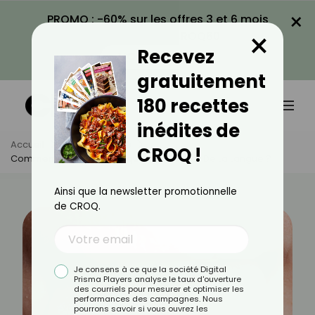
×
PROMO : -60% sur les offres 3 et 6 mois
×
avec le code CROQ60
Recevez
VOIR LA PROMO
gratuitement
180 recettes
inédites de
Accueil
Actus
Santé
CROQ !
Comment Réduire Les Risques De Cancer De La Langue ?
Ainsi que la newsletter promotionnelle
de CROQ.
Je consens à ce que la société Digital
Prisma Players analyse le taux d'ouverture
des courriels pour mesurer et optimiser les
performances des campagnes. Nous
pourrons savoir si vous ouvrez les