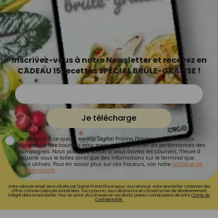
Inscrivez-vous à notre Newsletter et recevez en
CADEAU 15 recettes SPÉCIAL BRÛLE-GRAISSE !
Je télécharge
Je consens à ce que la société Digital Prisma Players analyse le taux
d'ouverture des courriels pour mesurer et optimiser les performances des
campagnes. Nous pourrons savoir si vous ouvrez les courriels, l'heure à
laquelle vous le faites ainsi que des informations sur le terminal que
vous utilisez. Pour en savoir plus sur ces traceurs, voir notre
politique de
confidentialité
.
Votre adresse email sera utilisée par Digital Prisma Playerspour vous envoyer votre newsletter contenant des
offres commerciales personnalisées. Vous pourrez vous désinscrire en utilisant le lien de désabonnement
intégré dans la newsletter. Pour en savoir plus et exercer vos droits, prenez connaissance de notre
Charte de
Confidentialité.