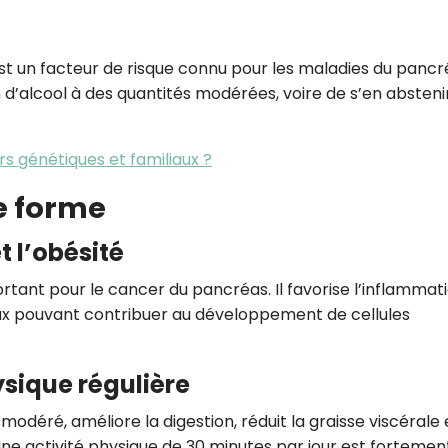
 un facteur de risque connu pour les maladies du pancréa
 d’alcool à des quantités modérées, voire de s’en absteni
rs génétiques et familiaux ?
e forme
t l’obésité
ortant pour le cancer du pancréas. Il favorise l’inflammat
ux pouvant contribuer au développement de cellules
ysique régulière
déré, améliore la digestion, réduit la graisse viscérale 
Une activité physique de 30 minutes par jour est fortemen