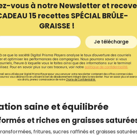
ez-vous à notre Newsletter et receve
CADEAU 15 recettes SPÉCIAL BRÛLE-
GRAISSE !
Je télécharge
à ce que la société Digital Prisma Players analyse le taux d'ouverture des courriels
r et optimiser les performances des campagnes. Nous pourrons savoir si vous
ourriels, l'heure à laquelle vous le faites ainsi que des informations sur le terminal
lisez. Pour en savoir plus sur ces traceurs, voir notre
politique de confidentialité
.
ail sera utilisée par Digital Prisma Playerspour vous envoyer votre newsletter contenant des offres commerciales
pourrez vous désinscrire en utilisant le lien de désabonnement intégré dans la newsletter. Pour en savoir plus et exerc
vos droits, prenez connaissance de notre
Charte de Confidentialité.
Recevez gratuitemen
tion saine et équilibrée
recettes inédites de
sformés et riches en graisses saturée
!
ransformées, fritures, sucres raffinés et graisses saturée
Ainsi que la newsletter promotio