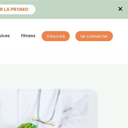
×
R LA PROMO
vices
Fitness
S'inscrire
Se connecter