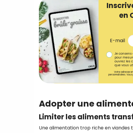
Inscriv
en 
E-mail
Je consens 
pour mesure
ouvrez les c
que vous uti
Votre adresse em
personnalisées. Vous 
Adopter une alimenta
Limiter les aliments tran
Une alimentation trop riche en viandes t