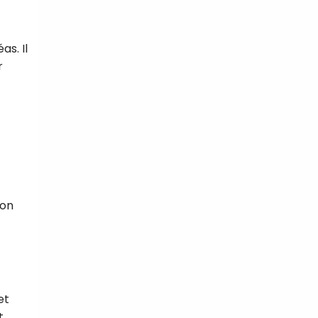
s. Il
r
ion
et
t