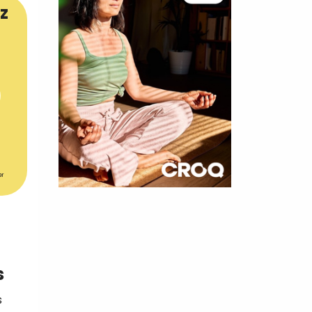
z
er
×
t 180
 CROQ
s
s
nnelle de