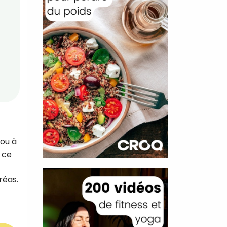
 ou à
 ce
réas.