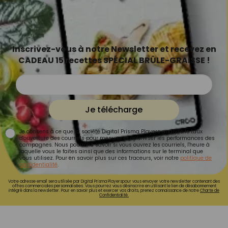
Inscrivez-vous à notre Newsletter et recevez en
CADEAU 15 recettes SPÉCIAL BRÛLE-GRAISSE !
Je télécharge
Je consens à ce que la société Digital Prisma Players analyse le taux
d'ouverture des courriels pour mesurer et optimiser les performances des
campagnes. Nous pourrons savoir si vous ouvrez les courriels, l'heure à
laquelle vous le faites ainsi que des informations sur le terminal que
vous utilisez. Pour en savoir plus sur ces traceurs, voir notre
politique de
confidentialité
.
Votre adresse email sera utilisée par Digital Prisma Playerspour vous envoyer votre newsletter contenant des
offres commerciales personnalisées. Vous pourrez vous désinscrire en utilisant le lien de désabonnement
intégré dans la newsletter. Pour en savoir plus et exercer vos droits, prenez connaissance de notre
Charte de
Confidentialité.