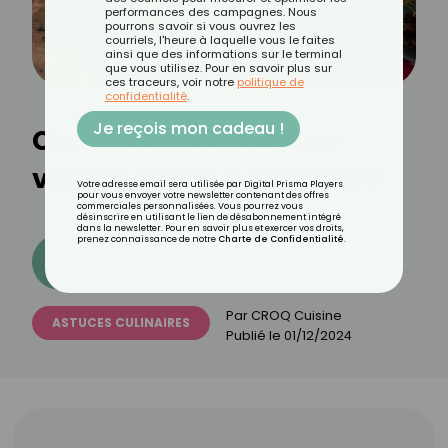
performances des campagnes. Nous
pourrons savoir si vous ouvrez les
courriels, l'heure à laquelle vous le faites
ainsi que des informations sur le terminal
que vous utilisez. Pour en savoir plus sur
ces traceurs, voir notre
politique de
confidentialité
.
Je reçois mon cadeau !
Comment réussir une
volaille farcie pour Noël ?
Votre adresse email sera utilisée par Digital Prisma Players
pour vous envoyer votre newsletter contenant des offres
commerciales personnalisées. Vous pourrez vous
désinscrire en utilisant le lien de désabonnement intégré
dans la newsletter. Pour en savoir plus et exercer vos droits,
prenez connaissance de notre
Charte de Confidentialité
.
Découvrez les 11 menus CROQ
Par
CROQ Cuisine
ASTUCES CULINAIRES
Publié le
01/12/2024