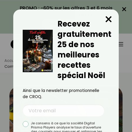
×
PROMO : -60% sur les offres 3 et 6 mois
×
avec le code CROQ60
Recevez
VOIR LA PROMO
gratuitement
25 de nos
meilleures
Accueil
Actus
Astuces Culinaires
recettes
Comment Réussir Une Volaille Farcie Pour Noël ?
spécial Noël
Ainsi que la newsletter promotionnelle
de CROQ.
Je consens à ce que la société Digital
Prisma Players analyse le taux d'ouverture
des courriels pour mesurer et optimiser les