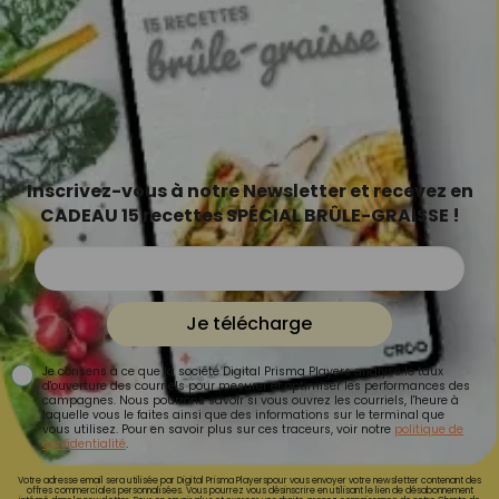
Inscrivez-vous à notre Newsletter et recevez en
CADEAU 15 recettes SPÉCIAL BRÛLE-GRAISSE !
Je télécharge
Je consens à ce que la société Digital Prisma Players analyse le taux
d'ouverture des courriels pour mesurer et optimiser les performances des
campagnes. Nous pourrons savoir si vous ouvrez les courriels, l'heure à
laquelle vous le faites ainsi que des informations sur le terminal que
vous utilisez. Pour en savoir plus sur ces traceurs, voir notre
politique de
confidentialité
.
Votre adresse email sera utilisée par Digital Prisma Playerspour vous envoyer votre newsletter contenant des
offres commerciales personnalisées. Vous pourrez vous désinscrire en utilisant le lien de désabonnement