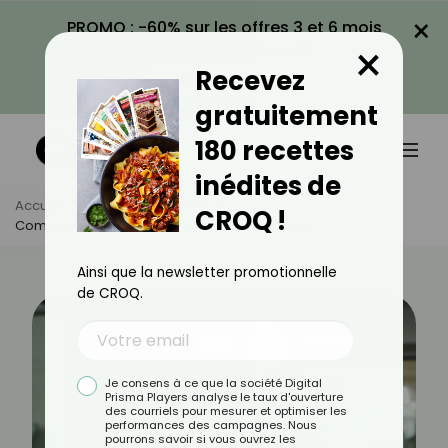
×
PROMO : -60% sur les offres 3 et 6 mois
×
avec le code CROQ60
Recevez
VOIR LA PROMO
gratuitement
180 recettes
inédites de
Accueil
Actus
Bien-Être
CROQ !
Comment Savoir Si Un Travail Est Fait Pour Moi ?
Ainsi que la newsletter promotionnelle
de CROQ.
Je consens à ce que la société Digital
Prisma Players analyse le taux d'ouverture
des courriels pour mesurer et optimiser les
performances des campagnes. Nous
pourrons savoir si vous ouvrez les