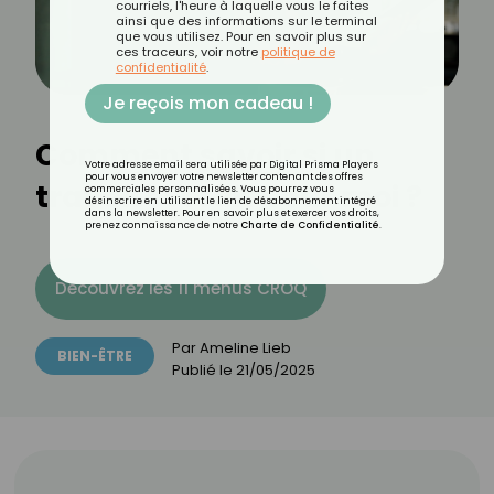
courriels, l'heure à laquelle vous le faites
ainsi que des informations sur le terminal
que vous utilisez. Pour en savoir plus sur
ces traceurs, voir notre
politique de
confidentialité
.
Je reçois mon cadeau !
Comment savoir si un
Votre adresse email sera utilisée par Digital Prisma Players
pour vous envoyer votre newsletter contenant des offres
travail est fait pour moi ?
commerciales personnalisées. Vous pourrez vous
désinscrire en utilisant le lien de désabonnement intégré
dans la newsletter. Pour en savoir plus et exercer vos droits,
prenez connaissance de notre
Charte de Confidentialité
.
Découvrez les 11 menus CROQ
Par
Ameline Lieb
BIEN-ÊTRE
Publié le
21/05/2025