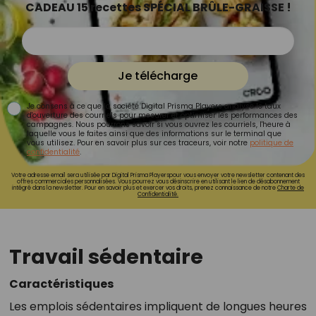
CADEAU 15 recettes SPÉCIAL BRÛLE-GRAISSE !
Je télécharge
Je consens à ce que la société Digital Prisma Players analyse le taux
d'ouverture des courriels pour mesurer et optimiser les performances des
campagnes. Nous pourrons savoir si vous ouvrez les courriels, l'heure à
laquelle vous le faites ainsi que des informations sur le terminal que
vous utilisez. Pour en savoir plus sur ces traceurs, voir notre
politique de
confidentialité
.
Votre adresse email sera utilisée par Digital Prisma Playerspour vous envoyer votre newsletter contenant des
offres commerciales personnalisées. Vous pourrez vous désinscrire en utilisant le lien de désabonnement
intégré dans la newsletter. Pour en savoir plus et exercer vos droits, prenez connaissance de notre
Charte de
Confidentialité.
Travail sédentaire
Caractéristiques
Les emplois sédentaires impliquent de longues heures