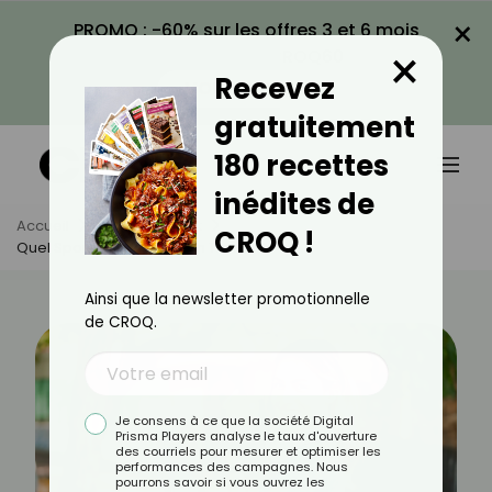
×
PROMO : -60% sur les offres 3 et 6 mois
×
avec le code CROQ60
Recevez
VOIR LA PROMO
gratuitement
180 recettes
inédites de
Accueil
Actus
Sport
CROQ !
Quel Sport Faire Selon Son Travail ?
Ainsi que la newsletter promotionnelle
de CROQ.
Je consens à ce que la société Digital
Prisma Players analyse le taux d'ouverture
des courriels pour mesurer et optimiser les
performances des campagnes. Nous
pourrons savoir si vous ouvrez les