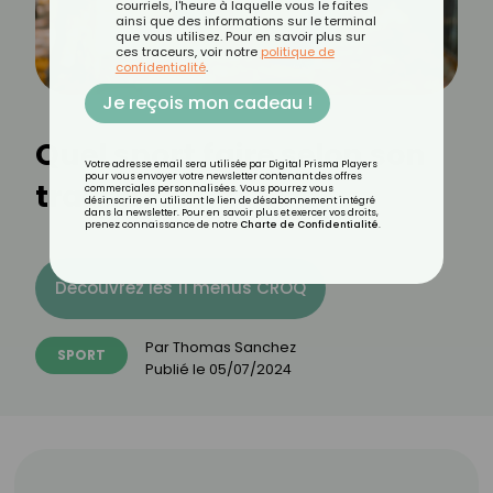
courriels, l'heure à laquelle vous le faites
ainsi que des informations sur le terminal
que vous utilisez. Pour en savoir plus sur
ces traceurs, voir notre
politique de
confidentialité
.
Je reçois mon cadeau !
Quel sport faire selon son
Votre adresse email sera utilisée par Digital Prisma Players
pour vous envoyer votre newsletter contenant des offres
travail ?
commerciales personnalisées. Vous pourrez vous
désinscrire en utilisant le lien de désabonnement intégré
dans la newsletter. Pour en savoir plus et exercer vos droits,
prenez connaissance de notre
Charte de Confidentialité
.
Découvrez les 11 menus CROQ
Par
Thomas Sanchez
SPORT
Publié le
05/07/2024