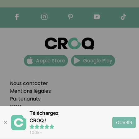
Apple Store
Google Play
Nous contacter
Mentions légales
Partenariats
CGV
Téléchargez
FAQ
CROQ !
Préférences cookies
✕
OUVRIR
100k+