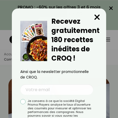
×
PROMO : -60% sur les offres 3 et 6 mois
×
avec le code CROQ60
Recevez
VOIR LA PROMO
gratuitement
180 recettes
inédites de
Accueil
Actus
Quotidien
CROQ !
Comment Se Débarrasser Des Punaises De Lit ?
Ainsi que la newsletter promotionnelle
de CROQ.
Je consens à ce que la société Digital
Prisma Players analyse le taux d'ouverture
des courriels pour mesurer et optimiser les
performances des campagnes. Nous
pourrons savoir si vous ouvrez les