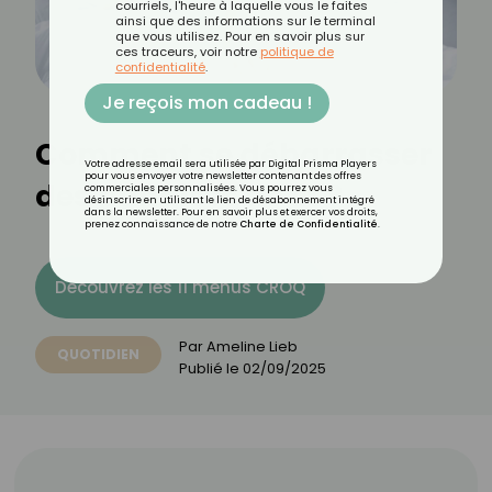
courriels, l'heure à laquelle vous le faites
ainsi que des informations sur le terminal
que vous utilisez. Pour en savoir plus sur
ces traceurs, voir notre
politique de
confidentialité
.
Je reçois mon cadeau !
Comment se débarrasser
Votre adresse email sera utilisée par Digital Prisma Players
pour vous envoyer votre newsletter contenant des offres
des punaises de lit ?
commerciales personnalisées. Vous pourrez vous
désinscrire en utilisant le lien de désabonnement intégré
dans la newsletter. Pour en savoir plus et exercer vos droits,
prenez connaissance de notre
Charte de Confidentialité
.
Découvrez les 11 menus CROQ
Par
Ameline Lieb
QUOTIDIEN
Publié le
02/09/2025