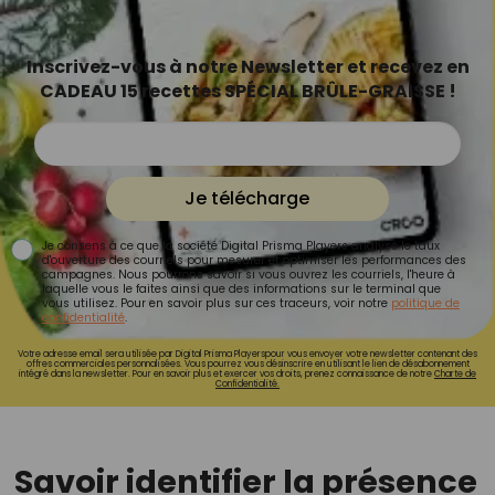
Inscrivez-vous à notre Newsletter et recevez en
CADEAU 15 recettes SPÉCIAL BRÛLE-GRAISSE !
Je télécharge
Je consens à ce que la société Digital Prisma Players analyse le taux
d'ouverture des courriels pour mesurer et optimiser les performances des
campagnes. Nous pourrons savoir si vous ouvrez les courriels, l'heure à
laquelle vous le faites ainsi que des informations sur le terminal que
vous utilisez. Pour en savoir plus sur ces traceurs, voir notre
politique de
confidentialité
.
Votre adresse email sera utilisée par Digital Prisma Playerspour vous envoyer votre newsletter contenant des
offres commerciales personnalisées. Vous pourrez vous désinscrire en utilisant le lien de désabonnement
intégré dans la newsletter. Pour en savoir plus et exercer vos droits, prenez connaissance de notre
Charte de
Confidentialité.
Savoir identifier la présence