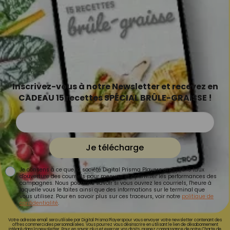
Inscrivez-vous à notre Newsletter et recevez en
CADEAU 15 recettes SPÉCIAL BRÛLE-GRAISSE !
Je télécharge
Je consens à ce que la société Digital Prisma Players analyse le taux
d'ouverture des courriels pour mesurer et optimiser les performances des
campagnes. Nous pourrons savoir si vous ouvrez les courriels, l'heure à
laquelle vous le faites ainsi que des informations sur le terminal que
vous utilisez. Pour en savoir plus sur ces traceurs, voir notre
politique de
confidentialité
.
Votre adresse email sera utilisée par Digital Prisma Playerspour vous envoyer votre newsletter contenant des
offres commerciales personnalisées. Vous pourrez vous désinscrire en utilisant le lien de désabonnement
intégré dans la newsletter. Pour en savoir plus et exercer vos droits, prenez connaissance de notre
Charte de