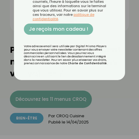
courriels, l'heure à laquelle vous le faites
ainsi que des informations sur le terminal
que vous utilisez. Pour en savoir plus sur
ces traceurs, voir notre
politique de
confidentialité
.
Je reçois mon cadeau !
Punaises de lit : comment
Votre adresse email sera utilisée par Digital Prisma Players
pour vous envoyer votre newsletter contenant des offres
commerciales personnalisées. Vous pourrez vous
désinscrire en utilisant le lien de désabonnement intégré
ne pas les ramener dans
dans la newsletter. Pour en savoir plus et exercer vos droits,
prenez connaissance de notre
Charte de Confidentialité
.
vos valises ?
Découvrez les 11 menus CROQ
Par
CROQ Cuisine
BIEN-ÊTRE
Publié le
14/04/2025