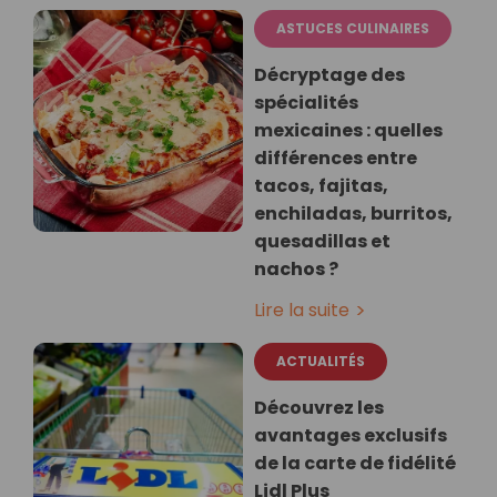
ASTUCES CULINAIRES
Décryptage des
spécialités
mexicaines : quelles
différences entre
tacos, fajitas,
enchiladas, burritos,
quesadillas et
nachos ?
Lire la suite
ACTUALITÉS
Découvrez les
avantages exclusifs
de la carte de fidélité
Lidl Plus