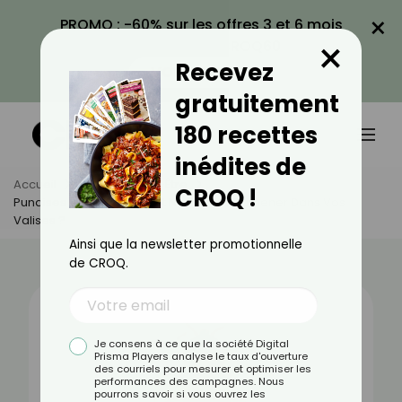
×
PROMO : -60% sur les offres 3 et 6 mois
×
avec le code CROQ60
Recevez
VOIR LA PROMO
gratuitement
180 recettes
inédites de
Accueil
Actus
Bien-Être
CROQ !
Punaises De Lit : Comment Ne Pas Les Ramener Dans Vos
Valises ?
Ainsi que la newsletter promotionnelle
de CROQ.
Je consens à ce que la société Digital
Prisma Players analyse le taux d'ouverture
des courriels pour mesurer et optimiser les
performances des campagnes. Nous
pourrons savoir si vous ouvrez les