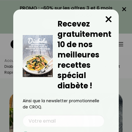
×
PROMO : -60% sur les offres 3 et 6 mois
×
avec le code CROQ60
Recevez
VOIR LA PROMO
gratuitement
10 de nos
meilleures
Accueil
Actus
Actualités
recettes
Diabète : Non, La Carotte Cuite N’augmente Pas Fortement Et
Rapidement Le Taux De Sucre Sanguin !
spécial
diabète !
Ainsi que la newsletter promotionnelle
de CROQ.