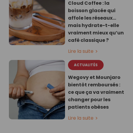
Cloud Coffee : la
boisson glacée qui
affole les réseaux…
mais hydrate-t-elle
vraiment mieux qu’un
café classique ?
Lire la suite
ACTUALITÉS
Wegovy et Mounjaro
bientôt remboursés :
ce que ça va vraiment
changer pour les
patients obèses
Lire la suite