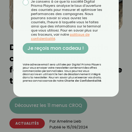
Je consens à ce que la société Digital
Prisma Players analyse le taux d'ouverture
des courriels pour mesurer et optimiser les
performances des campagnes. Nous
pourrons savoir si vous ouvrez les
courriels, l'heure à laquelle vous le faites
ainsi que des informations sur le terminal
que vous utilisez. Pour en savoir plus sur
ces traceurs, voir notre
politique de
confidentialité
.
Diabète : non, la carotte
Je reçois mon cadeau !
cuite n’augmente pas
Votre adresse email sera utilisée par Digital Prisma Players
fortement et rapidement le
pour vous envoyer votre newsletter contenant des offres
commerciales personnalisées. Vous pourrez vous
désinscrire en utilisant le lien de désabonnement intégré
taux de sucre sanguin !
dans la newsletter. Pour en savoir plus et exercer vos droits,
prenez connaissance de notre
Charte de Confidentialité
.
Découvrez les 11 menus CROQ
Par
Ameline Lieb
ACTUALITÉS
Publié le
15/09/2024