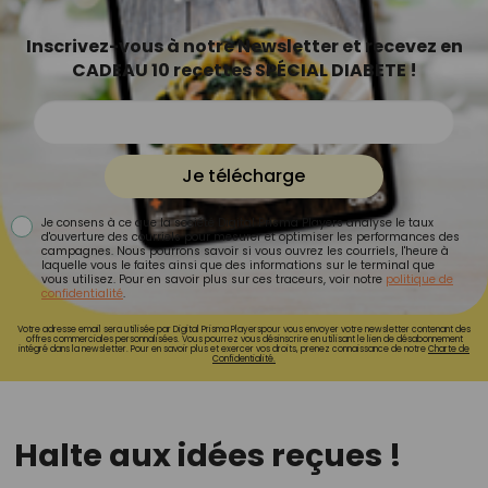
Inscrivez-vous à notre Newsletter et recevez en
CADEAU 10 recettes SPÉCIAL DIABETE !
Je télécharge
Je consens à ce que la société Digital Prisma Players analyse le taux
d'ouverture des courriels pour mesurer et optimiser les performances des
campagnes. Nous pourrons savoir si vous ouvrez les courriels, l'heure à
laquelle vous le faites ainsi que des informations sur le terminal que
vous utilisez. Pour en savoir plus sur ces traceurs, voir notre
politique de
confidentialité
.
Votre adresse email sera utilisée par Digital Prisma Playerspour vous envoyer votre newsletter contenant des
offres commerciales personnalisées. Vous pourrez vous désinscrire en utilisant le lien de désabonnement
intégré dans la newsletter. Pour en savoir plus et exercer vos droits, prenez connaissance de notre
Charte de
Confidentialité.
Halte aux idées reçues !