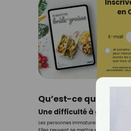
Inscriv
en 
E-mail
Je consens 
pour mesure
ouvrez les c
que vous uti
Votre adresse em
personnalisées. Vous 
Qu’est-ce que l’imma
Une difficulté à gérer se
Les personnes immatures réagissent souv
Elles peuvent se mettre en colère facil