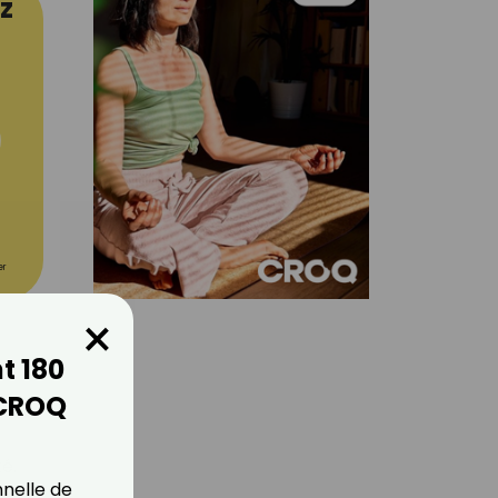
z
er
×
t 180
 CROQ
é.
nnelle de