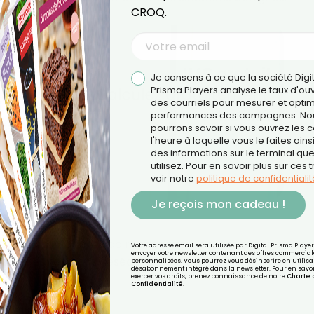
CROQ.
Je consens à ce que la société Digi
Prisma Players analyse le taux d'ou
des courriels pour mesurer et optim
performances des campagnes. No
pourrons savoir si vous ouvrez les co
l'heure à laquelle vous le faites ains
des informations sur le terminal qu
utilisez. Pour en savoir plus sur ces 
voir notre
politique de confidentialit
Je reçois mon cadeau !
ntion
e quête permanente de reconnaissance, de validation ou 
Votre adresse email sera utilisée par Digital Prisma Playe
envoyer votre newsletter contenant des offres commercial
dre les relations déséquilibrées.
personnalisées. Vous pourrez vous désinscrire en utilisan
désabonnement intégré dans la newsletter. Pour en savoi
exercer vos droits, prenez connaissance de notre
Charte 
Confidentialité
.
és