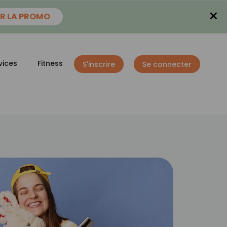
×
R LA PROMO
vices
Fitness
S'inscrire
Se connecter