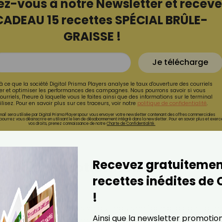
ez-vous à notre Newsletter et receve
CADEAU 15 recettes SPÉCIAL BRÛLE-
GRAISSE !
Je télécharge
à ce que la société Digital Prisma Players analyse le taux d'ouverture des courriels
r et optimiser les performances des campagnes. Nous pourrons savoir si vous
ourriels, l'heure à laquelle vous le faites ainsi que des informations sur le terminal
lisez. Pour en savoir plus sur ces traceurs, voir notre
politique de confidentialité
.
ail sera utilisée par Digital Prisma Playerspour vous envoyer votre newsletter contenant des offres commerciales
pourrez vous désinscrire en utilisant le lien de désabonnement intégré dans la newsletter. Pour en savoir plus et exerc
vos droits, prenez connaissance de notre
Charte de Confidentialité.
Recevez gratuitemen
turité émotionnelle ?
recettes inédites de
s émotions
!
ent de façon excessive ou impulsive face à la contrariét
Ainsi que la newsletter promotio
ement, bouder ou dramatiser des situations bénignes.