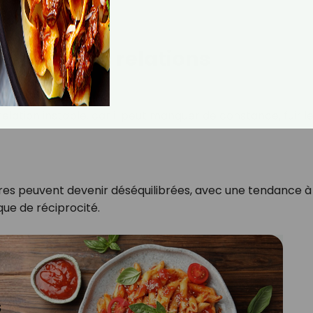
ité sur les relations
lation instable, car il peut manquer de constance, fuir l
es peuvent devenir déséquilibrées, avec une tendance à 
que de réciprocité.