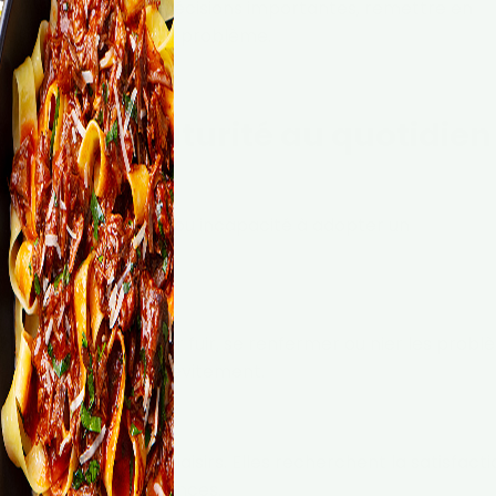
nsister à fuir les décisions importantes, remettre en
ur les autres en cas de problème.
re ?
d’une immaturité au quotidien
s
n situation sérieuse, ou incapacité à adopter un
s signes fréquents.
 conflits
mature peut préférer fuir, se renfermer ou nier les probl
éfère le silence ou l’évitement.
immédiate
l à différer les plaisirs. Elles recherchent la satisfacti
égliger les conséquences.