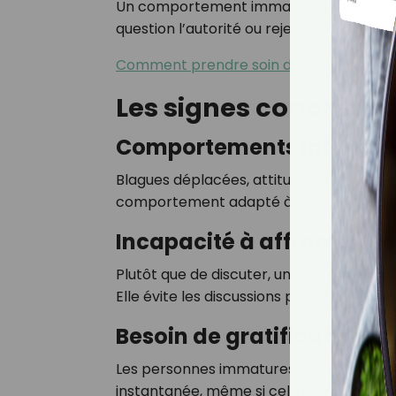
Un comportement immature peut aussi co
question l’autorité ou rejeter la faute s
Comment prendre soin d'une peau matu
Les signes concrets 
Comportements infantile
Blagues déplacées, attitude désinvolte e
comportement adapté à son âge sont de
Incapacité à affronter les
Plutôt que de discuter, une personne im
Elle évite les discussions profondes et pr
Besoin de gratification 
Les personnes immatures ont souvent du ma
instantanée, même si cela implique de n