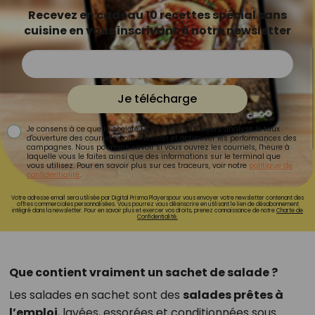
Recevez en cadeau 10 recettes spécial sans
cuisine en vous inscrivant à notre newsletter
Je télécharge
Je consens à ce que la société Digital Prisma Players analyse le taux
d'ouverture des courriels pour mesurer et optimiser les performances des
campagnes. Nous pourrons savoir si vous ouvrez les courriels, l'heure à
laquelle vous le faites ainsi que des informations sur le terminal que
vous utilisez. Pour en savoir plus sur ces traceurs, voir notre
politique de
confidentialité
.
Votre adresse email sera utilisée par Digital Prisma Playerspour vous envoyer votre newsletter contenant des
offres commerciales personnalisées. Vous pourrez vous désinscrire en utilisant le lien de désabonnement
intégré dans la newsletter. Pour en savoir plus et exercer vos droits, prenez connaissance de notre
Charte de
Confidentialité.
Que contient vraiment un sachet de salade ?
Les salades en sachet sont des
salades prêtes à
l’emploi
, lavées, essorées et conditionnées sous