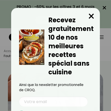
×
PROMO : -60% sur les offres 3 et 6 mois
×
avec le code CROQ60
Recevez
VOIR LA PROMO
gratuitement
10 de nos
meilleures
Accueil
Actus
Quotidien
recettes
Faut-Il Rincer La Salade En Sachet ?
spécial sans
cuisine
Ainsi que la newsletter promotionnelle
de CROQ.