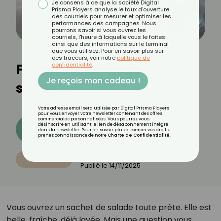
Je consens à ce que la société Digital
Prisma Players analyse le taux d'ouverture
des courriels pour mesurer et optimiser les
performances des campagnes. Nous
pourrons savoir si vous ouvrez les
courriels, l'heure à laquelle vous le faites
ainsi que des informations sur le terminal
que vous utilisez. Pour en savoir plus sur
ces traceurs, voir notre
politique de
Faut-il rincer la salade en
confidentialité
.
Je reçois mon cadeau !
sachet ?
Votre adresse email sera utilisée par Digital Prisma Players
pour vous envoyer votre newsletter contenant des offres
commerciales personnalisées. Vous pourrez vous
désinscrire en utilisant le lien de désabonnement intégré
Découvrez les 11 menus CROQ
dans la newsletter. Pour en savoir plus et exercer vos droits,
prenez connaissance de notre
Charte de Confidentialité
.
Par
Ameline Lieb
QUOTIDIEN
Publié le
14/11/2025
Vous ouvrez un sachet de salade toute prête. Elle est
belle, fraîche, déjà lavée. Mais une question vous