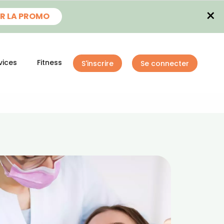
×
R LA PROMO
vices
Fitness
S'inscrire
Se connecter