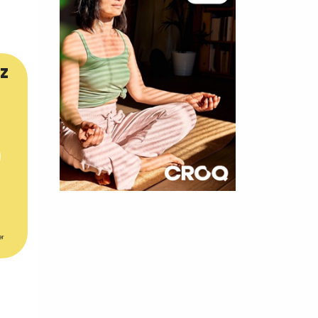
z
×
t 180
er
 CROQ
nnelle de