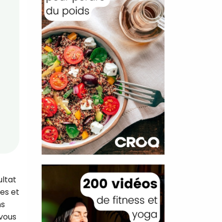
ultat
ves et
ns
 vous