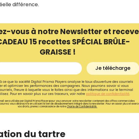
éelle différence.
ez-vous à notre Newsletter et receve
CADEAU 15 recettes SPÉCIAL BRÛLE-
GRAISSE !
Je télécharge
à ce que la société Digital Prisma Players analyse le taux d'ouverture des courriels
r et optimiser les performances des campagnes. Nous pourrons savoir si vous
ourriels, l'heure à laquelle vous le faites ainsi que des informations sur le terminal
lisez. Pour en savoir plus sur ces traceurs, voir notre
politique de confidentialité
.
Recevez gratuitemen
ail sera utilisée par Digital Prisma Playerspour vous envoyer votre newsletter contenant des offres commerciales
pourrez vous désinscrire en utilisant le lien de désabonnement intégré dans la newsletter. Pour en savoir plus et exerc
vos droits, prenez connaissance de notre
Charte de Confidentialité.
recettes inédites de
!
tion du tartre
Ainsi que la newsletter promotio