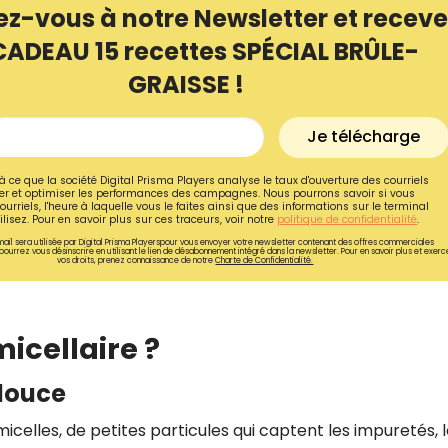
ez-vous à notre Newsletter et receve
CADEAU 15 recettes SPÉCIAL BRÛLE-
GRAISSE !
Je télécharge
à ce que la société Digital Prisma Players analyse le taux d'ouverture des courriels
r et optimiser les performances des campagnes. Nous pourrons savoir si vous
ourriels, l'heure à laquelle vous le faites ainsi que des informations sur le terminal
lisez. Pour en savoir plus sur ces traceurs, voir notre
politique de confidentialité
.
ail sera utilisée par Digital Prisma Playerspour vous envoyer votre newsletter contenant des offres commerciales
pourrez vous désinscrire en utilisant le lien de désabonnement intégré dans la newsletter. Pour en savoir plus et exerc
vos droits, prenez connaissance de notre
Charte de Confidentialité.
Recevez gratuitemen
icellaire ?
recettes inédites de
douce
!
micelles, de petites particules qui captent les impuretés, 
Ainsi que la newsletter promotio