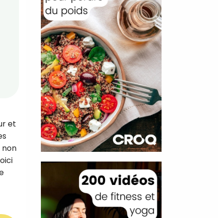
ur et
es
u non
oici
e