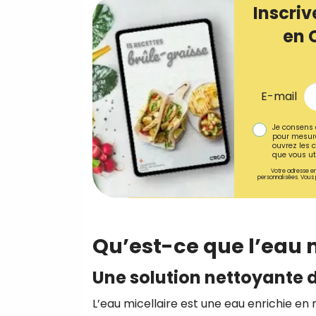
Inscriv
en 
E-mail
Je consens 
pour mesure
ouvrez les c
que vous uti
Votre adresse em
personnalisées. Vous 
Qu’est-ce que l’eau m
Une solution nettoyante 
L’eau micellaire est une eau enrichie en 