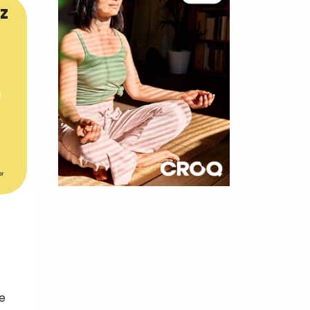
z
er
×
t 180
 CROQ
le
nnelle de