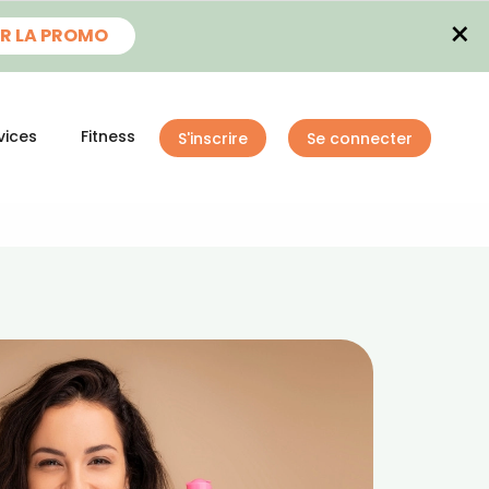
×
R LA PROMO
vices
Fitness
S'inscrire
Se connecter