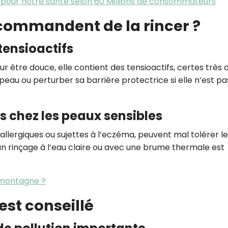
s pour notre santé selon 60 Millions de consommateurs
commandent de la rincer ?
 tensioactifs
r être douce, elle contient des tensioactifs, certes très 
a peau ou perturber sa barrière protectrice si elle n’est pa
ns chez les peaux sensibles
llergiques ou sujettes à l’eczéma, peuvent mal tolérer l
, un rinçage à l’eau claire ou avec une brume thermale est
 montagne ?
est conseillé