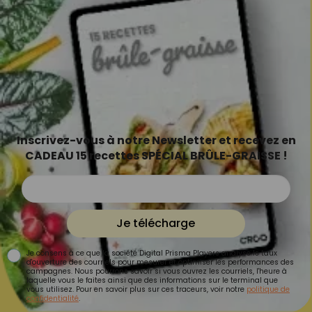
Inscrivez-vous à notre Newsletter et recevez en
CADEAU 15 recettes SPÉCIAL BRÛLE-GRAISSE !
Je télécharge
Je consens à ce que la société Digital Prisma Players analyse le taux
d'ouverture des courriels pour mesurer et optimiser les performances des
campagnes. Nous pourrons savoir si vous ouvrez les courriels, l'heure à
laquelle vous le faites ainsi que des informations sur le terminal que
vous utilisez. Pour en savoir plus sur ces traceurs, voir notre
politique de
confidentialité
.