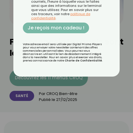
courriels, l'heure à laquelle vous le faites
ainsi que des informations sur le terminal
que vous utilisez. Pour en savoir plus sur
ces traceurs, voir notre
politique de
confidentialité
.
Je reçois mon cadeau !
Fumer enceinte : quels sont
Votre adresse email sera utilisée par Digital Prisma Players
pour vous envoyer votre newsletter contenant des offres
les dangers ?
commerciales personnalisées. Vous pourrez vous
désinscrire en utilisant le lien de désabonnement intégré
dans la newsletter. Pour en savoir plus et exercer vos droits,
prenez connaissance de notre
Charte de Confidentialité
.
Découvrez les 11 menus CROQ
Par
CROQ Bien-être
SANTÉ
Publié le
27/12/2025