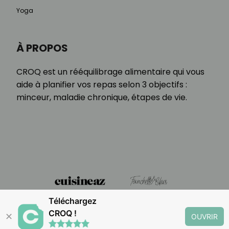
Yoga
À PROPOS
CROQ est un rééquilibrage alimentaire qui vous
aide à planifier vos repas selon 3 objectifs :
minceur, maladie chronique, étapes de vie.
Téléchargez
CROQ !
✕
OUVRIR