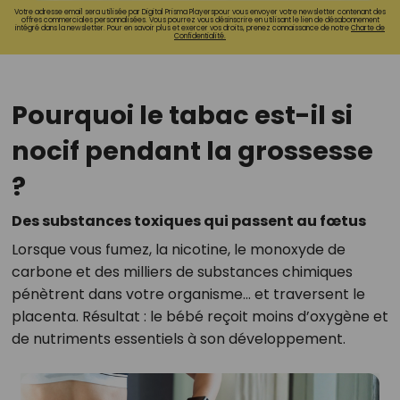
Votre adresse email sera utilisée par Digital Prisma Playerspour vous envoyer votre newsletter contenant des
offres commerciales personnalisées. Vous pourrez vous désinscrire en utilisant le lien de désabonnement
intégré dans la newsletter. Pour en savoir plus et exercer vos droits, prenez connaissance de notre
Charte de
Confidentialité.
Pourquoi le tabac est-il si
nocif pendant la grossesse
?
Des substances toxiques qui passent au fœtus
Lorsque vous fumez, la nicotine, le monoxyde de
carbone et des milliers de substances chimiques
pénètrent dans votre organisme… et traversent le
placenta. Résultat : le bébé reçoit moins d’oxygène et
de nutriments essentiels à son développement.