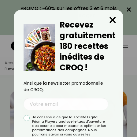
×
PROMO : -60% sur les offres 3 et 6 mois
×
avec le code CROQ60
Recevez
VOIR LA PROMO
gratuitement
180 recettes
inédites de
Accueil
Actus
Santé
CROQ !
Fumer Enceinte : Quels Sont Les Dangers ?
Ainsi que la newsletter promotionnelle
de CROQ.
Je consens à ce que la société Digital
Prisma Players analyse le taux d'ouverture
des courriels pour mesurer et optimiser les
performances des campagnes. Nous
pourrons savoir si vous ouvrez les