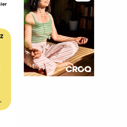
ier
z
×
t 180
 CROQ
er
nnelle de