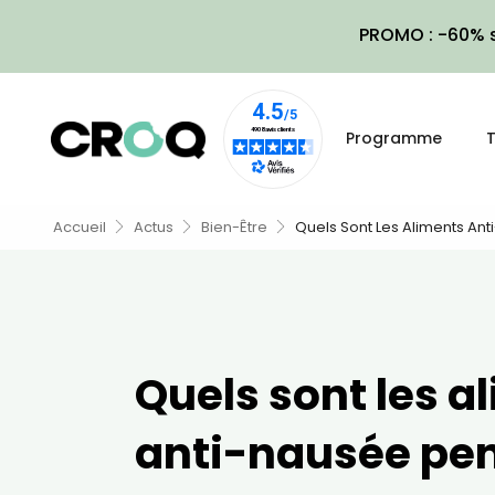
PROMO : -60% s
Programme
T
Accueil
Actus
Bien-Être
Quels Sont Les Aliments An
Quels sont les a
anti-nausée pen