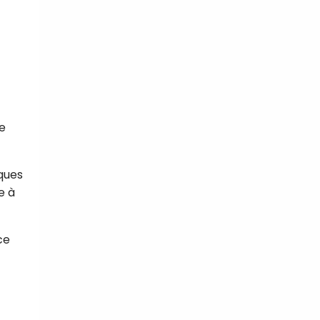
ne
ques
e à
ce