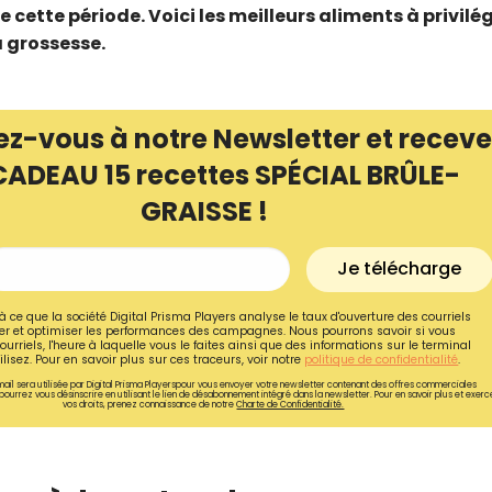
 cette période. Voici les meilleurs aliments à privilég
 grossesse.
ez-vous à notre Newsletter et receve
CADEAU 15 recettes SPÉCIAL BRÛLE-
GRAISSE !
Je télécharge
à ce que la société Digital Prisma Players analyse le taux d'ouverture des courriels
r et optimiser les performances des campagnes. Nous pourrons savoir si vous
ourriels, l'heure à laquelle vous le faites ainsi que des informations sur le terminal
Recevez gratuitemen
lisez. Pour en savoir plus sur ces traceurs, voir notre
politique de confidentialité
.
ail sera utilisée par Digital Prisma Playerspour vous envoyer votre newsletter contenant des offres commerciales
recettes inédites de
pourrez vous désinscrire en utilisant le lien de désabonnement intégré dans la newsletter. Pour en savoir plus et exerc
vos droits, prenez connaissance de notre
Charte de Confidentialité.
!
Ainsi que la newsletter promotio