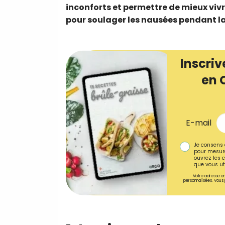
inconforts et permettre de mieux vivre
pour soulager les nausées pendant la
Inscriv
en 
E-mail
Je consens 
pour mesure
ouvrez les c
que vous uti
Votre adresse em
personnalisées. Vous 