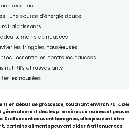
turel reconnu
des : une source d’énergie douce
et rafraîchissants
 d’odeurs, moins de nausées
 éviter les fringales nauséeuses
antes : essentielles contre les nausées
as nutritifs et rassasiants
miter les nausées
nt en début de grossesse, touchant environ 70 % de
t généralement dès les premières semaines et peuve
. Si elles sont souvent bénignes, elles peuvent être
, certains aliments peuvent aider à atténuer ces