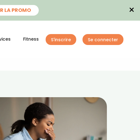
×
R LA PROMO
vices
Fitness
S'inscrire
Se connecter