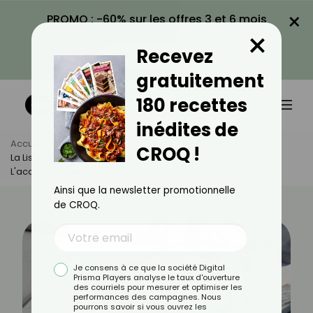
×
PROMO : -60% sur les offres 3 et 6 mois
×
avec le code CROQ60
Recevez
VOIR LA PROMO
gratuitement
180 recettes
inédites de
Accueil
Actus
Bien-Être
CROQ !
La Liste Des Indispensables À Mettre Dans Son Sac Pour
L'accouchement
Ainsi que la newsletter promotionnelle
de CROQ.
Je consens à ce que la société Digital
Prisma Players analyse le taux d'ouverture
des courriels pour mesurer et optimiser les
performances des campagnes. Nous
pourrons savoir si vous ouvrez les