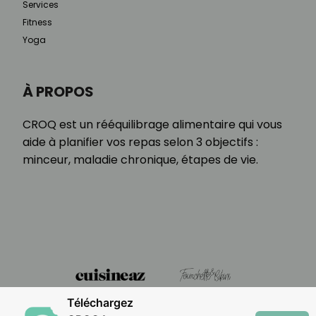
Services
Fitness
Yoga
À PROPOS
CROQ est un rééquilibrage alimentaire qui vous
aide à planifier vos repas selon 3 objectifs :
minceur, maladie chronique, étapes de vie.
Téléchargez