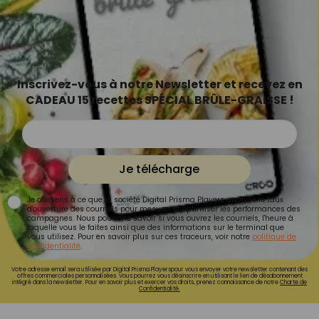
Inscrivez-vous à notre Newsletter et recevez en
CADEAU 15 recettes SPÉCIAL BRÛLE-GRAISSE !
Je télécharge
Je consens à ce que la société Digital Prisma Players analyse le taux
d'ouverture des courriels pour mesurer et optimiser les performances des
campagnes. Nous pourrons savoir si vous ouvrez les courriels, l'heure à
laquelle vous le faites ainsi que des informations sur le terminal que
vous utilisez. Pour en savoir plus sur ces traceurs, voir notre
politique de
confidentialité
.
Votre adresse email sera utilisée par Digital Prisma Playerspour vous envoyer votre newsletter contenant des
offres commerciales personnalisées. Vous pourrez vous désinscrire en utilisant le lien de désabonnement
intégré dans la newsletter. Pour en savoir plus et exercer vos droits, prenez connaissance de notre
Charte de
Confidentialité.