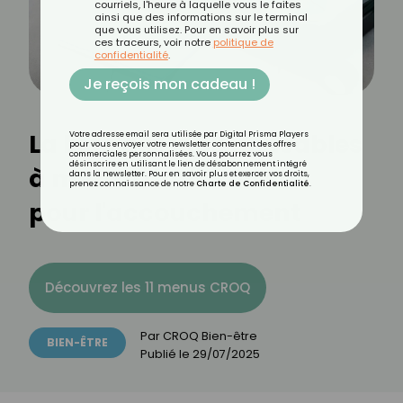
courriels, l'heure à laquelle vous le faites
ainsi que des informations sur le terminal
que vous utilisez. Pour en savoir plus sur
ces traceurs, voir notre
politique de
confidentialité
.
Je reçois mon cadeau !
La liste des indispensables
Votre adresse email sera utilisée par Digital Prisma Players
pour vous envoyer votre newsletter contenant des offres
commerciales personnalisées. Vous pourrez vous
désinscrire en utilisant le lien de désabonnement intégré
à mettre dans son sac
dans la newsletter. Pour en savoir plus et exercer vos droits,
prenez connaissance de notre
Charte de Confidentialité
.
pour l'accouchement
Découvrez les 11 menus CROQ
Par
CROQ Bien-être
BIEN-ÊTRE
Publié le
29/07/2025