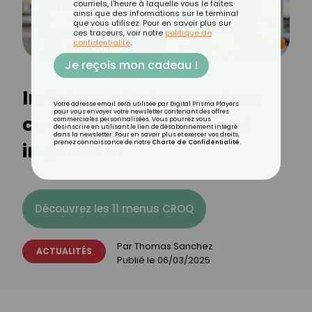
courriels, l'heure à laquelle vous le faites
ainsi que des informations sur le terminal
que vous utilisez. Pour en savoir plus sur
ces traceurs, voir notre
politique de
confidentialité
.
Je reçois mon cadeau !
Inflation et alimentation :
Votre adresse email sera utilisée par Digital Prisma Players
pour vous envoyer votre newsletter contenant des offres
ces nouveaux choix qui
commerciales personnalisées. Vous pourrez vous
désinscrire en utilisant le lien de désabonnement intégré
dans la newsletter. Pour en savoir plus et exercer vos droits,
inquiètent
prenez connaissance de notre
Charte de Confidentialité
.
Découvrez les 11 menus CROQ
Par
Thomas Sanchez
ACTUALITÉS
Publié le
06/03/2025