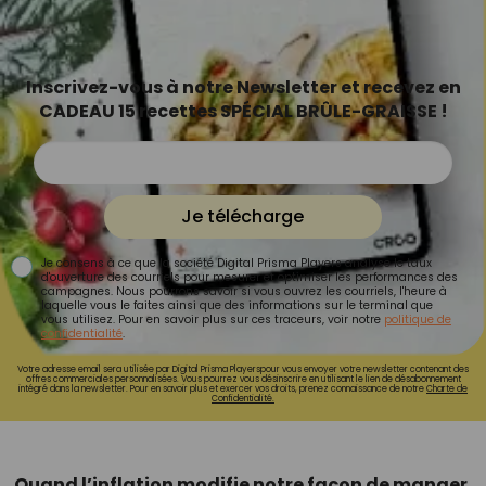
Inscrivez-vous à notre Newsletter et recevez en
CADEAU 15 recettes SPÉCIAL BRÛLE-GRAISSE !
Je télécharge
Je consens à ce que la société Digital Prisma Players analyse le taux
d'ouverture des courriels pour mesurer et optimiser les performances des
campagnes. Nous pourrons savoir si vous ouvrez les courriels, l'heure à
laquelle vous le faites ainsi que des informations sur le terminal que
vous utilisez. Pour en savoir plus sur ces traceurs, voir notre
politique de
confidentialité
.
Votre adresse email sera utilisée par Digital Prisma Playerspour vous envoyer votre newsletter contenant des
offres commerciales personnalisées. Vous pourrez vous désinscrire en utilisant le lien de désabonnement
intégré dans la newsletter. Pour en savoir plus et exercer vos droits, prenez connaissance de notre
Charte de
Confidentialité.
Quand l’inflation modifie notre façon de manger