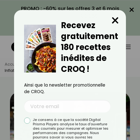
×
PROMO : -60% sur les offres 3 et 6 mois
×
avec le code CROQ60
Recevez
VOIR LA PROMO
gratuitement
180 recettes
inédites de
Accueil
Actus
Actualités
CROQ !
Inflation Et Alimentation : Ces Nouveaux Choix Qui Inquiètent
Ainsi que la newsletter promotionnelle
de CROQ.
Je consens à ce que la société Digital
Prisma Players analyse le taux d'ouverture
des courriels pour mesurer et optimiser les
performances des campagnes. Nous
pourrons savoir si vous ouvrez les