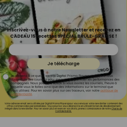
Inscrivez-vous à notre Newsletter et recevez en
CADEAU 15 recettes SPÉCIAL BRÛLE-GRAISSE !
Je télécharge
Je consens à ce que la société Digital Prisma Players analyse le taux
d'ouverture des courriels pour mesurer et optimiser les performances des
campagnes. Nous pourrons savoir si vous ouvrez les courriels, l'heure à
laquelle vous le faites ainsi que des informations sur le terminal que
vous utilisez. Pour en savoir plus sur ces traceurs, voir notre
politique de
confidentialité
.
Votre adresse email sera utilisée par Digital Prisma Playerspour vous envoyer votre newsletter contenant des
offres commerciales personnalisées. Vous pourrez vous désinscrire en utilisant le lien de désabonnement
intégré dans la newsletter. Pour en savoir plus et exercer vos droits, prenez connaissance de notre
Charte de
Confidentialité.