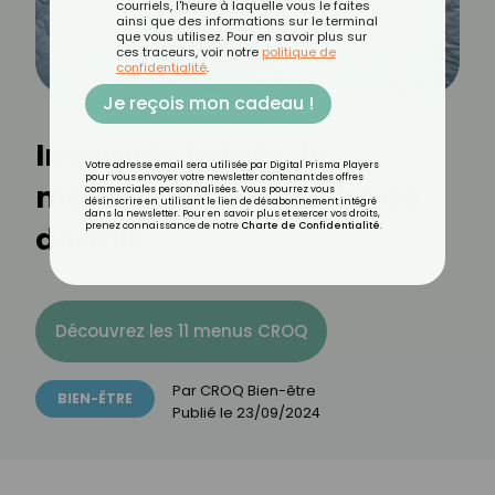
courriels, l'heure à laquelle vous le faites
ainsi que des informations sur le terminal
que vous utilisez. Pour en savoir plus sur
ces traceurs, voir notre
politique de
confidentialité
.
Je reçois mon cadeau !
Insomnie fatale : la
Votre adresse email sera utilisée par Digital Prisma Players
pour vous envoyer votre newsletter contenant des offres
maladie qui empêche de
commerciales personnalisées. Vous pourrez vous
désinscrire en utilisant le lien de désabonnement intégré
dans la newsletter. Pour en savoir plus et exercer vos droits,
dormir
prenez connaissance de notre
Charte de Confidentialité
.
Découvrez les 11 menus CROQ
Par
CROQ Bien-être
BIEN-ÊTRE
Publié le
23/09/2024