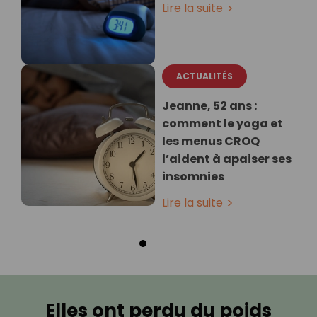
Lire la suite
ACTUALITÉS
Jeanne, 52 ans :
comment le yoga et
les menus CROQ
l’aident à apaiser ses
insomnies
Lire la suite
Elles ont perdu du poids