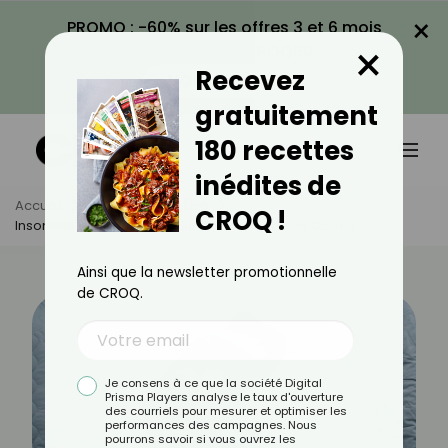
×
PROMO : -60% sur les offres 3 et 6 mois
×
avec le code CROQ60
Recevez
VOIR LA PROMO
gratuitement
180 recettes
inédites de
Accueil
Actus
Bien-Être
CROQ !
Insomnie Fatale : La Maladie Qui Empêche De Dormir
Ainsi que la newsletter promotionnelle
de CROQ.
Je consens à ce que la société Digital
Prisma Players analyse le taux d'ouverture
des courriels pour mesurer et optimiser les
performances des campagnes. Nous
pourrons savoir si vous ouvrez les