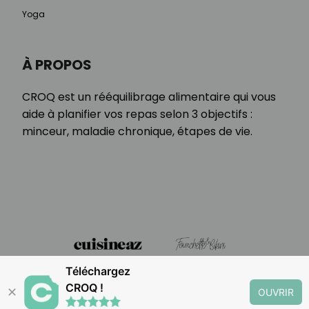
Yoga
À PROPOS
CROQ est un rééquilibrage alimentaire qui vous
aide à planifier vos repas selon 3 objectifs :
minceur, maladie chronique, étapes de vie.
Téléchargez
CROQ !
✕
OUVRIR