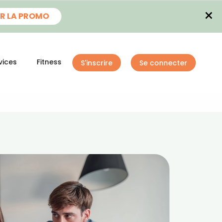
×
R LA PROMO
vices
Fitness
S'inscrire
Se connecter