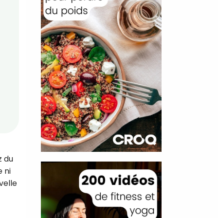
z du
 ni
velle