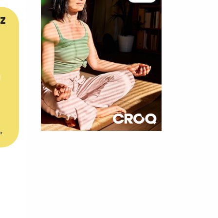
z
er
×
t 180
 CROQ
nnelle de