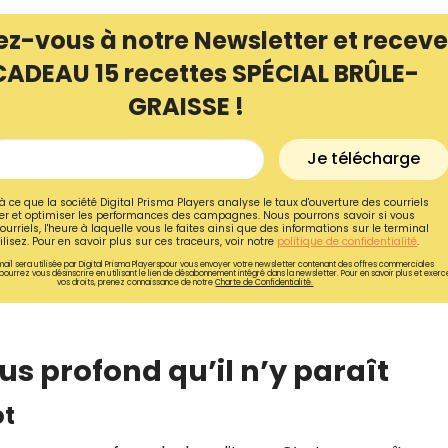
ez-vous à notre Newsletter et receve
CADEAU 15 recettes SPÉCIAL BRÛLE-
GRAISSE !
Je télécharge
à ce que la société Digital Prisma Players analyse le taux d'ouverture des courriels
r et optimiser les performances des campagnes. Nous pourrons savoir si vous
ourriels, l'heure à laquelle vous le faites ainsi que des informations sur le terminal
lisez. Pour en savoir plus sur ces traceurs, voir notre
politique de confidentialité
.
ail sera utilisée par Digital Prisma Playerspour vous envoyer votre newsletter contenant des offres commerciales
pourrez vous désinscrire en utilisant le lien de désabonnement intégré dans la newsletter. Pour en savoir plus et exerc
vos droits, prenez connaissance de notre
Charte de Confidentialité.
Recevez gratuitemen
recettes inédites de
us profond qu’il n’y paraît
!
ot
Ainsi que la newsletter promotio