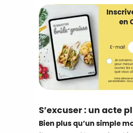
Inscriv
en 
E-mail
Je consens 
pour mesure
ouvrez les c
que vous uti
Votre adresse em
personnalisées. Vous 
S’excuser : un acte pl
Bien plus qu’un simple m