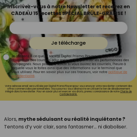
Inscrivez-vous à notre Newsletter et recevez en
CADEAU 15 recettes SPÉCIAL BRÛLE-GRAISSE !
Je télécharge
Je consens à ce que la société Digital Prisma Players analyse le taux
d'ouverture des courriels pour mesurer et optimiser les performances des
campagnes. Nous pourrons savoir si vous ouvrez les courriels, l'heure à
laquelle vous le faites ainsi que des informations sur le terminal que
vous utilisez. Pour en savoir plus sur ces traceurs, voir notre
politique de
confidentialité
.
Votre adresse email sera utilisée par Digital Prisma Playerspour vous envoyer votre newsletter contenant des
offres commerciales personnalisées. Vous pourrez vous désinscrire en utilisant le lien de désabonnement
intégré dans la newsletter. Pour en savoir plus et exercer vos droits, prenez connaissance de notre
Charte de
Confidentialité.
Alors,
mythe séduisant ou réalité inquiétante ?
Tentons d’y voir clair, sans fantasmer… ni diaboliser.