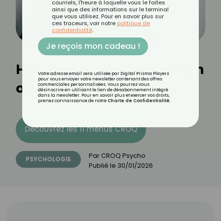
courriels, l'heure à laquelle vous le faites
ainsi que des informations sur le terminal
que vous utilisez. Pour en savoir plus sur
ces traceurs, voir notre
politique de
confidentialité
.
Je reçois mon cadeau !
Hommes sigma : séduction
Votre adresse email sera utilisée par Digital Prisma Players
pour vous envoyer votre newsletter contenant des offres
ou danger caché ?
commerciales personnalisées. Vous pourrez vous
désinscrire en utilisant le lien de désabonnement intégré
dans la newsletter. Pour en savoir plus et exercer vos droits,
prenez connaissance de notre
Charte de Confidentialité
.
Découvrez les 11 menus CROQ
Par
CROQ Psycho
PSYCHOLOGIE
Publié le
30/01/2026