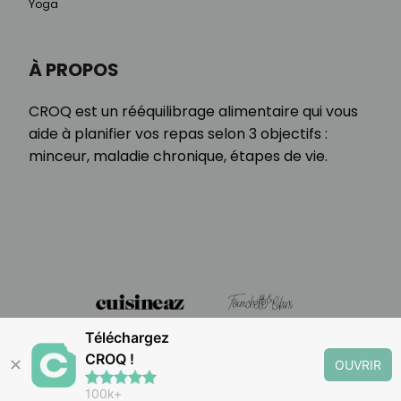
Yoga
À PROPOS
CROQ est un rééquilibrage alimentaire qui vous
aide à planifier vos repas selon 3 objectifs :
minceur, maladie chronique, étapes de vie.
Téléchargez
CROQ !
✕
OUVRIR
100k+