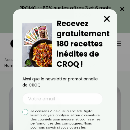
×
PROMO : -60% sur les offres 3 et 6 mois
×
avec le code CROQ60
Recevez
VOIR LA PROMO
gratuitement
180 recettes
inédites de
Accueil
Actus
Psychologie
CROQ !
Hommes Sigma : Séduction Ou Danger Caché ?
Ainsi que la newsletter promotionnelle
de CROQ.
Je consens à ce que la société Digital
Prisma Players analyse le taux d'ouverture
des courriels pour mesurer et optimiser les
performances des campagnes. Nous
pourrons savoir si vous ouvrez les