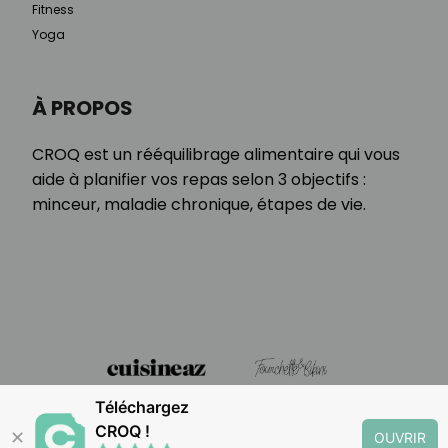
Fitness
Yoga
À PROPOS
CROQ est un rééquilibrage alimentaire qui vous
aide à planifier vos repas selon 3 objectifs :
minceur, maladie chronique, étapes de vie.
Téléchargez
CROQ !
✕
OUVRIR