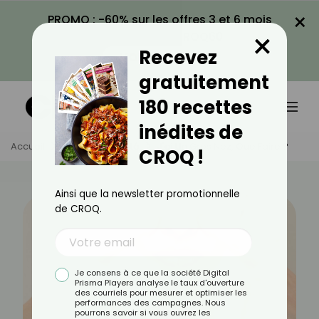
×
PROMO : -60% sur les offres 3 et 6 mois
×
avec le code CROQ60
Recevez
VOIR LA PROMO
gratuitement
180 recettes
inédites de
Accueil
Actus
Beauté
J'ai Un Gros Nez, Que Faire ?
CROQ !
Ainsi que la newsletter promotionnelle
de CROQ.
Je consens à ce que la société Digital
Prisma Players analyse le taux d'ouverture
des courriels pour mesurer et optimiser les
performances des campagnes. Nous
pourrons savoir si vous ouvrez les