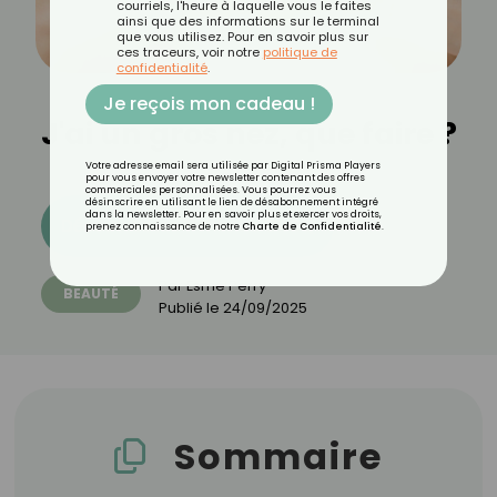
courriels, l'heure à laquelle vous le faites
ainsi que des informations sur le terminal
que vous utilisez. Pour en savoir plus sur
ces traceurs, voir notre
politique de
confidentialité
.
Je reçois mon cadeau !
J'ai un gros nez, que faire ?
Votre adresse email sera utilisée par Digital Prisma Players
pour vous envoyer votre newsletter contenant des offres
commerciales personnalisées. Vous pourrez vous
désinscrire en utilisant le lien de désabonnement intégré
dans la newsletter. Pour en savoir plus et exercer vos droits,
Découvrez les 11 menus CROQ
prenez connaissance de notre
Charte de Confidentialité
.
Par
Esmé Perry
BEAUTÉ
Publié le
24/09/2025
Sommaire