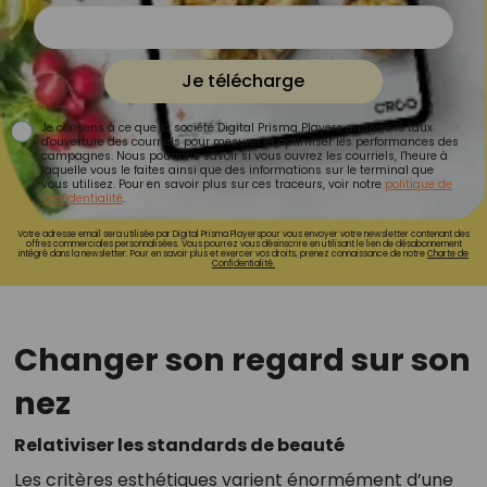
Je télécharge
Je consens à ce que la société Digital Prisma Players analyse le taux
d'ouverture des courriels pour mesurer et optimiser les performances des
campagnes. Nous pourrons savoir si vous ouvrez les courriels, l'heure à
laquelle vous le faites ainsi que des informations sur le terminal que
vous utilisez. Pour en savoir plus sur ces traceurs, voir notre
politique de
confidentialité
.
Votre adresse email sera utilisée par Digital Prisma Playerspour vous envoyer votre newsletter contenant des
offres commerciales personnalisées. Vous pourrez vous désinscrire en utilisant le lien de désabonnement
intégré dans la newsletter. Pour en savoir plus et exercer vos droits, prenez connaissance de notre
Charte de
Confidentialité.
Changer son regard sur son
nez
Relativiser les standards de beauté
Les critères esthétiques varient énormément d’une