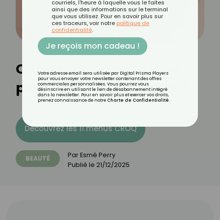
courriels, l'heure à laquelle vous le faites
ainsi que des informations sur le terminal
que vous utilisez. Pour en savoir plus sur
ces traceurs, voir notre
politique de
confidentialité
.
Je reçois mon cadeau !
Quel shampoing utiliser
Votre adresse email sera utilisée par Digital Prisma Players
pour vous envoyer votre newsletter contenant des offres
pour des cheveux frisés ?
commerciales personnalisées. Vous pourrez vous
désinscrire en utilisant le lien de désabonnement intégré
dans la newsletter. Pour en savoir plus et exercer vos droits,
prenez connaissance de notre
Charte de Confidentialité
.
Découvrez les 11 menus CROQ
Par
Esmé Perry
BEAUTÉ
Publié le
21/12/2025