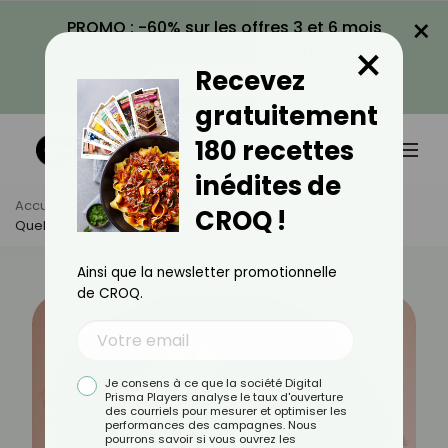
×
PROMO : -60% sur les offres 3 et 6 mois
×
avec le code CROQ60
Recevez
VOIR LA PROMO
gratuitement
180 recettes
inédites de
Accueil
Actus
Beauté
CROQ !
Quel Shampoing Utiliser Pour Des Cheveux Frisés ?
Ainsi que la newsletter promotionnelle
de CROQ.
Je consens à ce que la société Digital
Prisma Players analyse le taux d'ouverture
des courriels pour mesurer et optimiser les
performances des campagnes. Nous
pourrons savoir si vous ouvrez les