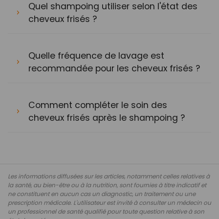
Quel shampoing utiliser selon l'état des
cheveux frisés ?
Quelle fréquence de lavage est
recommandée pour les cheveux frisés ?
Comment compléter le soin des
cheveux frisés après le shampoing ?
Les informations diffusées sur les articles, notamment celles relatives à
la santé, au bien-être ou à la nutrition, sont fournies à titre indicatif et
ne constituent en aucun cas un diagnostic, un traitement ou une
prescription médicale. L'utilisateur est invité à consulter un médecin ou
un professionnel de santé qualifié pour toute question relative à son