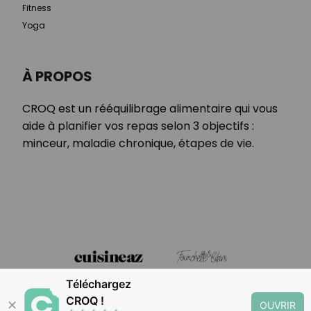
Fitness
Yoga
À PROPOS
CROQ est un rééquilibrage alimentaire qui vous
aide à planifier vos repas selon 3 objectifs :
minceur, maladie chronique, étapes de vie.
Téléchargez
CROQ !
✕
OUVRIR