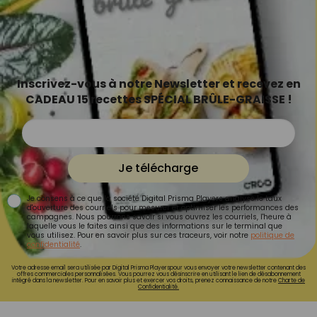
Inscrivez-vous à notre Newsletter et recevez en
CADEAU 15 recettes SPÉCIAL BRÛLE-GRAISSE !
Je télécharge
Je consens à ce que la société Digital Prisma Players analyse le taux
d'ouverture des courriels pour mesurer et optimiser les performances des
campagnes. Nous pourrons savoir si vous ouvrez les courriels, l'heure à
laquelle vous le faites ainsi que des informations sur le terminal que
vous utilisez. Pour en savoir plus sur ces traceurs, voir notre
politique de
confidentialité
.
Votre adresse email sera utilisée par Digital Prisma Playerspour vous envoyer votre newsletter contenant des
offres commerciales personnalisées. Vous pourrez vous désinscrire en utilisant le lien de désabonnement
intégré dans la newsletter. Pour en savoir plus et exercer vos droits, prenez connaissance de notre
Charte de
Confidentialité.